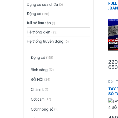
FULL
Dụng cụ sửa chửa
(0)
,BÁN
EXCI
Động cơ
(158)
DỤN
WINN
full bộ làm sẳn
(1)
Hệ thống điện
(23)
Hệ thống truyền động
(0)
Động cơ
(158)
220
650
Sản p
Bình xăng
(12)
BỐ NỒI
(24)
Dên
,
T
TAY 
Chân rít
(1)
SỐ T
Cốt cam
(17)
Cốt nhông số
(3)
450