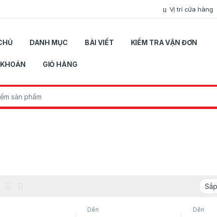
Vị trí cửa hàng
CHỦ
DANH MỤC
BÀI VIẾT
KIỂM TRA VẬN ĐƠN
I KHOẢN
GIỎ HÀNG
r:
Dên
Dên