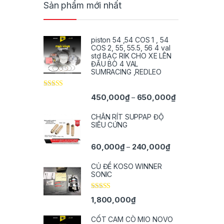
Sản phẩm mới nhất
piston 54 ,54 COS 1 , 54
COS 2, 55, 55.5, 56 4 val
std BẠC RIK CHO XE LÊN
ĐẦU BÒ 4 VAL
SUMRACING ,REDLEO
Được xếp
Khoảng giá: t
450,000
₫
650,000
₫
–
hạng
5.00
5
sao
CHÂN RÍT SUPPAP ĐỘ
SIÊU CỨNG
Khoảng giá: từ 
60,000
₫
240,000
₫
–
CỦ ĐỀ KOSO WINNER
SONIC
Được xếp
1,800,000
₫
hạng
5.00
5
sao
CỐT CAM CÒ MIO NOVO