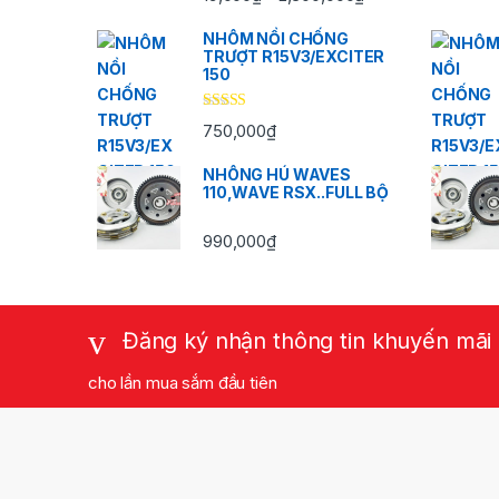
NHÔM NỒI CHỐNG
TRƯỢT R15V3/EXCITER
150
Được xếp
750,000
₫
hạng
5.00
5
sao
NHÔNG HÚ WAVES
110,WAVE RSX..FULL BỘ
990,000
₫
Đăng ký nhận thông tin khuyến mãi
cho lần mua sắm đầu tiên