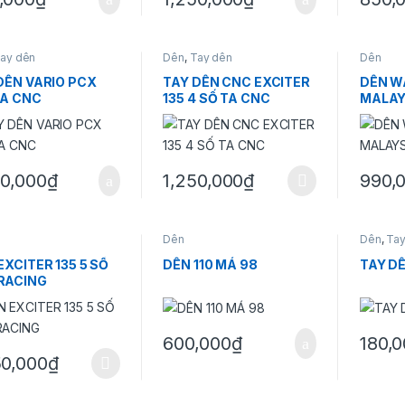
Sản phẩ
ay dên
Dên
,
Tay dên
Dên
DÊN VARIO PCX
TAY DÊN CNC EXCITER
DÊN WA
TA CNC
135 4 SỐ TA CNC
MALAY
50,000
₫
1,250,000
₫
990,
Sản phẩm này có nhiều biến thể. Các tùy
Dên
Dên
,
Tay
EXCITER 135 5 SỐ
DÊN 110 MÁ 98
TAY D
RACING
600,000
₫
180,
Sản phẩ
50,000
₫
hẩm này có nhiều biến thể. Các tùy chọn có thể được chọn trên trang