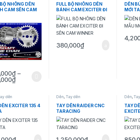
 BỘ NHÔNG DÊN
FULL BỘ NHÔNG DÊN
DÊN B
H CAM SÊN CAM
BÁNH CAM EXCITER ĐI
MỚI T
TER 135 150 SỮ
SÊN CAM WINNER
G SÊN CAM
ER 3*4
4,20
Sản phẩ
380,000
₫
,000
₫
–
Khoảng giá: từ 220,000₫ đến 650,000₫
,000
₫
hẩm này có nhiều biến thể. Các tùy chọn có thể được chọn trên trang
ay dên
Dên
,
Tay dên
Dên
,
Tay
DÊN EXCITER 135 4
TAY DÊN RAIDER CNC
TAY D
A
TARACING
EXCITE
,000
₫
1,250,000
₫
850,