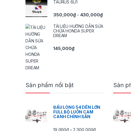
TAURUS 6LI1
Khoảng giá: t
350,000
₫
430,000
₫
–
TÀI LIỆU HƯỚNG DẪN SỬA
CHỮA HONDA SUPER
DREAM
145,000
₫
Brands Carousel
Sản phẩm nổi bật
Sản p
ĐẦU LÒNG 54 DÊN LỚN
FULL BỘ LUÔN CAM
CANH CHỈNH SẲN
Khoảng giá: từ 19
19,000
₫
2,300,000
₫
–