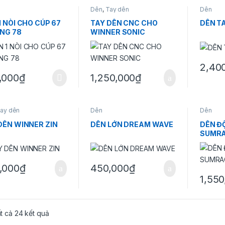
Dên
,
Tay dên
Dên
1 NÒI CHO CÚP 67
TAY DÊN CNC CHO
DÊN T
ÒNG 78
WINNER SONIC
2,40
Sản phẩ
,000
₫
1,250,000
₫
ay dên
Dên
Dên
DÊN WINNER ZIN
DÊN LỚN DREAM WAVE
DÊN ĐỘ
SUMRA
,000
₫
450,000
₫
1,550
Đã sắp xếp theo mức độ phổ biến
ất cả 24 kết quả