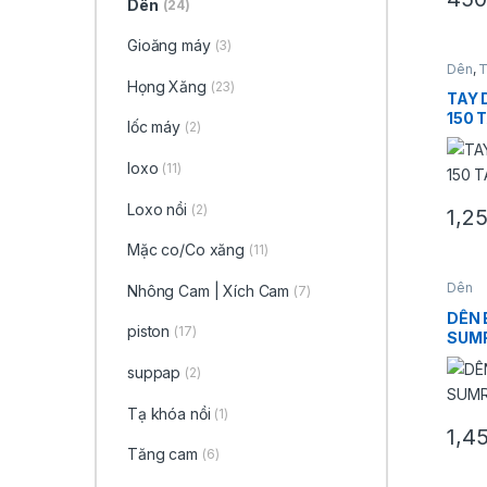
Dên
(24)
Gioăng máy
(3)
Dên
,
T
Họng Xăng
(23)
TAY 
150 
lốc máy
(2)
loxo
(11)
Loxo nồi
(2)
1,2
Mặc co/Co xăng
(11)
Dên
Nhông Cam | Xích Cam
(7)
DÊN 
piston
(17)
SUM
suppap
(2)
Tạ khóa nồi
(1)
1,4
Sản p
Tăng cam
(6)