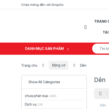
Skip to navigation
Skip to content
Chào mừng đến với ShopGo
TRANG 
Open
TÀ
Search fo
DANH MỤC SẢN PHẨM
Trang chủ
Động cơ
Dên
Dên
Show All Categories
chưa phân loại
(486)
Dịch vụ
(28)
Dên