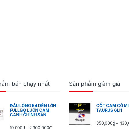
ừ 350,000₫ đến 430,000₫
hẩm bán chạy nhất
Sản phẩm giảm giá
ĐẦU LÒNG 54 DÊN LỚN
CỐT CAM CÒ M
FULL BỘ LUÔN CAM
TAURUS 6LI1
CANH CHỈNH SẲN
350,000
₫
430,
–
,000₫ đến 2,300,000₫
Khoảng giá: từ 19,000₫ đến 2,300,000₫
19,000
₫
2,300,000
₫
–