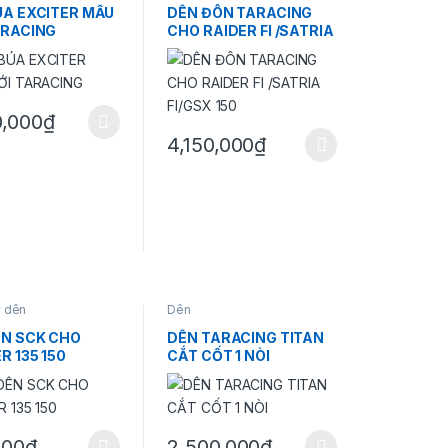
ÚA EXCITER MẪU
DÊN ĐÔN TARACING
ARACING
CHO RAIDER FI /SATRIA
FI/GSX 150
0,000
₫
m này có nhiều biến thể. Các tùy chọn có thể được chọn trên trang s
4,150,000
₫
Sản phẩm này có nhiều biến thể. Các tùy c
 sản phẩm
 dên
Dên
ÊN SCK CHO
DÊN TARACING TITAN
R 135 150
CẮT CỐT 1 NÒI
000
₫
2,500,000
₫