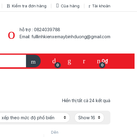
Kiểm tra đơn hàng
Của hàng
Tài khoản
hỗ trợ : 0824039788
Email: fulllinhkienxemaybinhduong@gmail.com
My Account
0
₫
0
0
Đã sắp xếp t
Hiển thị tất cả 24 kết quả
Dên