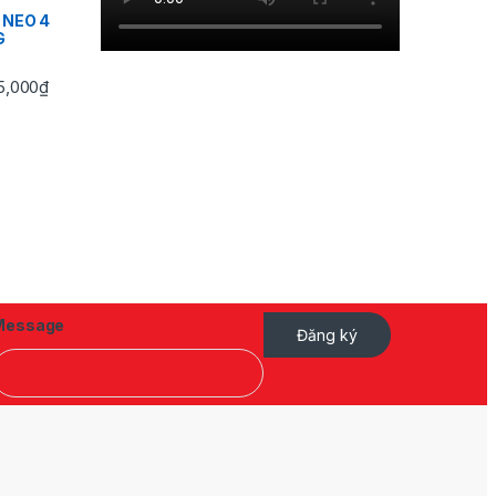
 NEO 4
G
Khoảng giá: từ 745,000₫ đến 3,495,000₫
5,000
₫
Message
Đăng ký