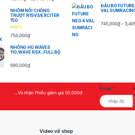
ĐẦU BÒ FUTURE
NHÔM NỒI CHỐNG
VAL SUMRACIN
TRƯỢT R15V3/EXCITER
150
745,000
₫
3,49
–
Được xếp
750,000
₫
hạng
5.00
5
sao
NHÔNG HÚ WAVES
110,WAVE RSX..FULL BỘ
990,000
₫
Email
*
...Và nhận Phiếu giảm giá 50.000đ
Video về shop