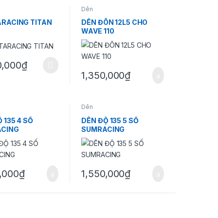
Dên
ARACING TITAN
DÊN ĐÔN 12L5 CHO
WAVE 110
0,000
₫
m này có nhiều biến thể. Các tùy chọn có thể được chọn trên trang s
1,350,000
₫
Dên
 135 4 SỐ
DÊN ĐỘ 135 5 SỐ
CING
SUMRACING
,000
₫
1,550,000
₫