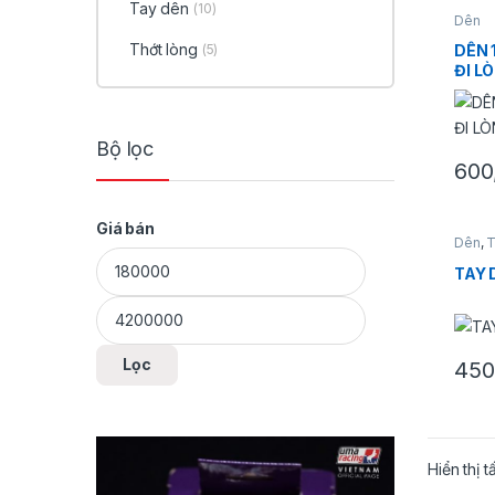
Tay dên
(10)
Dên
Thớt lòng
DÊN 
(5)
ĐI L
Bộ lọc
600
Giá bán
Dên
,
T
Giá tối thiểu
Giá tối đa
TAY 
Lọc
450
Hiển thị t