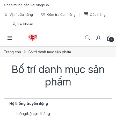
Skip to navigation
Skip to content
Chào mừng đến với ShopGo
Vị trí cửa hàng
Kiểm tra đơn hàng
Của hàng
Tài khoản
Open
0
Trang chủ
Bố trí danh mục sản phẩm
Bố trí danh mục sản
phẩm
Hệ thống truyền động
thắng/bộ cụm thắng