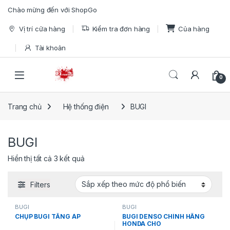
Skip to navigation
Skip to content
Chào mừng đến với ShopGo
Vị trí cửa hàng
Kiểm tra đơn hàng
Của hàng
Tài khoản
Open
0
Trang chủ
Hệ thống điện
BUGI
BUGI
Đã sắp xếp theo mức độ phổ biến
Hiển thị tất cả 3 kết quả
Filters
BUGI
BUGI
CHỤP BUGI TĂNG ÁP
BUGI DENSO CHÍNH HÃNG
HONDA CHO