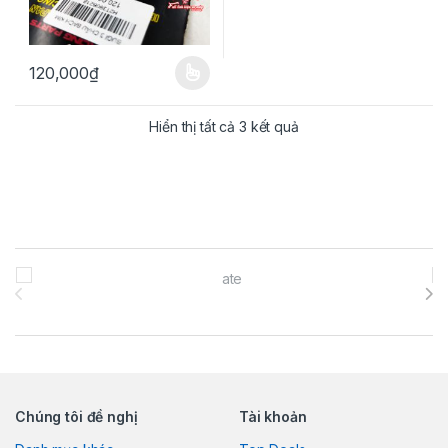
120,000
₫
Sản phẩm này có nhiều biến thể. Các tùy chọn có thể được chọn 
Đã sắp xếp theo mức đ
Hiển thị tất cả 3 kết quả
Brands Carousel
Chúng tôi đề nghị
Tài khoản