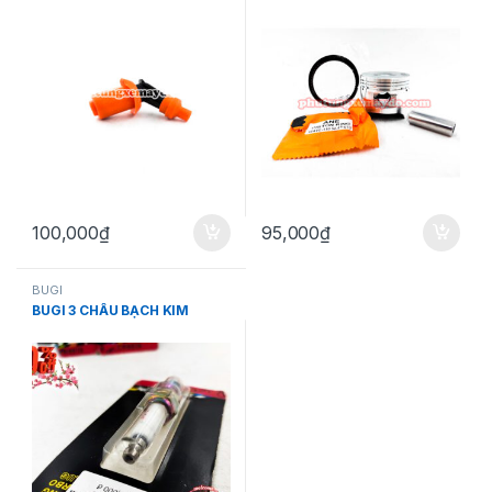
DREAM,WAVE,CUP,C7..
100,000
₫
95,000
₫
BUGI
BUGI 3 CHẤU BẠCH KIM