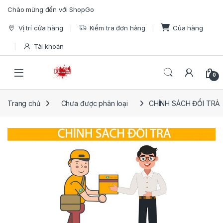
Skip to navigation
Skip to content
Chào mừng đến với ShopGo
Vị trí cửa hàng
Kiểm tra đơn hàng
Của hàng
Tài khoản
Open
0
Trang chủ
Chưa được phân loại
CHÍNH SÁCH ĐỔI TRẢ