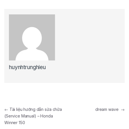
huynhtrunghieu
Điều hướng bài viết
←
Tài liệu hướng dẫn sửa chữa
dream wave
→
(Service Manual) – Honda
Winner 150