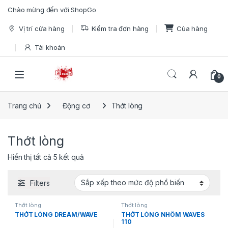
Skip to navigation
Skip to content
Chào mừng đến với ShopGo
Vị trí cửa hàng
Kiểm tra đơn hàng
Của hàng
Tài khoản
Open
0
Trang chủ
Động cơ
Thớt lòng
Thớt lòng
Đã sắp xếp theo mức độ phổ biến
Hiển thị tất cả 5 kết quả
Filters
Thớt lòng
Thớt lòng
THỚT LÒNG DREAM/WAVE
THỚT LÒNG NHÔM WAVES
110