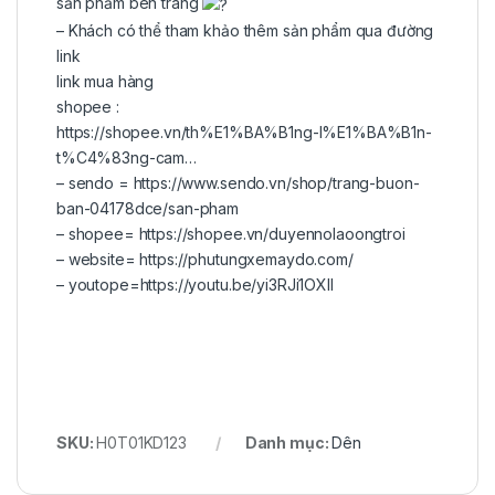
sản phẩm bên trang
– Khách có thể tham khảo thêm sản phẩm qua đường
link
link mua hàng
shopee :
https://shopee.vn/th%E1%BA%B1ng-l%E1%BA%B1n-
t%C4%83ng-cam…
– sendo =
https://www.sendo.vn/shop/trang-buon-
ban-04178dce/san-pham
– shopee=
https://shopee.vn/duyennolaoongtroi
– website=
https://phutungxemaydo.com/
– youtope=
https://youtu.be/yi3RJi1OXII
SKU:
H0T01KD123
Danh mục:
Dên