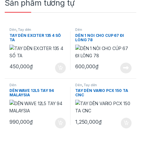
Sản phẩm tương tự
Dên
,
Tay dên
Dên
TAY DÊN EXCITER 135 4 SỐ
DÊN 1 NÒI CHO CÚP 67 ĐI
TA
LÒNG 78
450,000
₫
600,000
₫
Dên
Dên
,
Tay dên
DÊN WAVE 12L5 TAY 94
TAY DÊN VARIO PCX 150 TA
MALAYSIA
CNC
990,000
₫
1,250,000
₫