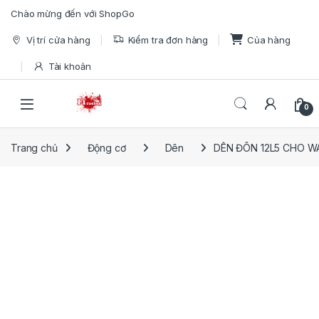
Skip to navigation
Skip to content
Chào mừng đến với ShopGo
Vị trí cửa hàng
Kiểm tra đơn hàng
Của hàng
Tài khoản
Open
0
Trang chủ
Động cơ
Dên
DÊN ĐÔN 12L5 CHO WA