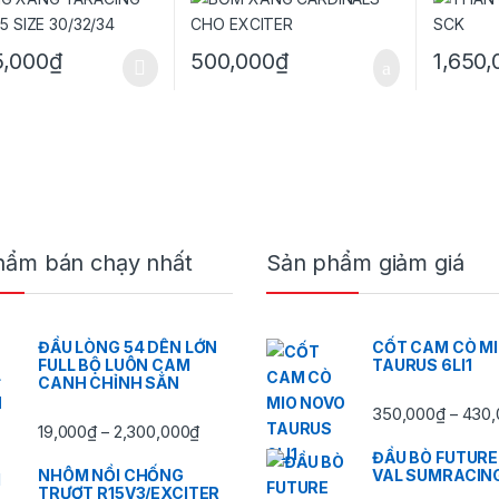
5,000
₫
500,000
₫
1,650,
ẩm này có nhiều biến thể. Các tùy chọn có thể được chọn trên trang 
hẩm bán chạy nhất
Sản phẩm giảm giá
ĐẦU LÒNG 54 DÊN LỚN
CỐT CAM CÒ M
FULL BỘ LUÔN CAM
TAURUS 6LI1
CANH CHỈNH SẲN
350,000
₫
430,
–
,000₫ đến 2,300,000₫
Khoảng giá: từ 19,000₫ đến 2,300,000₫
19,000
₫
2,300,000
₫
–
ĐẦU BÒ FUTURE
NHÔM NỒI CHỐNG
VAL SUMRACIN
TRƯỢT R15V3/EXCITER