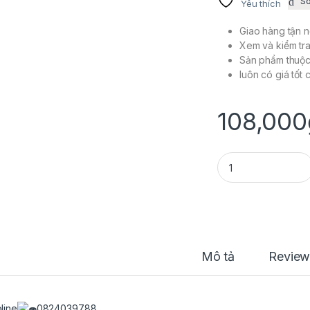
S
Yêu thích
Giao hàng tận n
Xem và kiểm tra
Sản phẩm thuộ
luôn có giá tốt
108,000
PHỤ GIA TẠO MÙI 
Mô tả
Review
line
0824039788