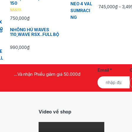
150
745,000
₫
3,49
–
Được xếp
750,000
₫
hạng
5.00
5
sao
NHÔNG HÚ WAVES
110,WAVE RSX..FULL BỘ
990,000
₫
Email
*
...Và nhận Phiếu giảm giá 50.000đ
Video về shop