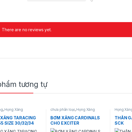
60,000₫ đến 240,000₫
There are no reviews yet.
ừ 350,000₫ đến 430,000₫
phẩm tương tự
ng
,
Họng Xăng
chưa phân loại
,
Họng Xăng
Họng Xăn
 XĂNG TARACING
BƠM XĂNG CARDINALS
THÂN G
55 SIZE 30/32/34
CHO EXCITER
SCK