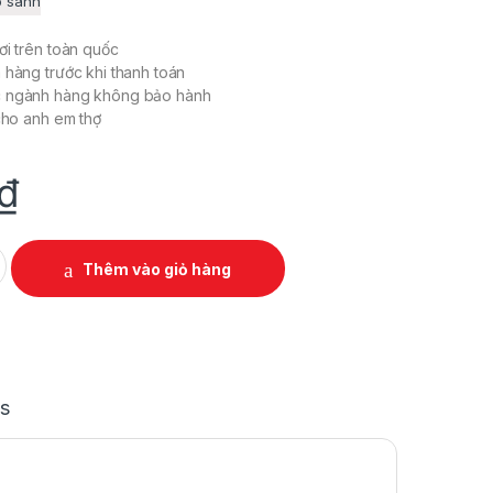
o sánh
ơi trên toàn quốc
 hàng trước khi thanh toán
c ngành hàng không bảo hành
 cho anh em thợ
₫
CHO XĂNG quantity
Thêm vào giỏ hàng
s