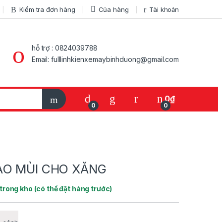
Kiểm tra đơn hàng
Của hàng
Tài khoản
hỗ trợ : 0824039788
Email: fulllinhkienxemaybinhduong@gmail.com
My Account
0
₫
0
0
ẠO MÙI CHO XĂNG
trong kho (có thể đặt hàng trước)