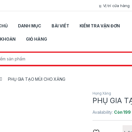
Vị trí cửa hàng
CHỦ
DANH MỤC
BÀI VIẾT
KIỂM TRA VẬN ĐƠN
I KHOẢN
GIỎ HÀNG
r:
PHỤ GIA TẠO MÙI CHO XĂNG
Họng Xăng
PHỤ GIA T
Availability:
Còn 199 