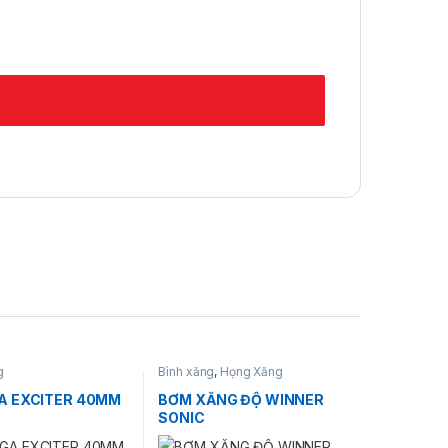
g
Bình xăng
,
Họng Xăng
A EXCITER 40MM
BƠM XĂNG ĐỘ WINNER
SONIC