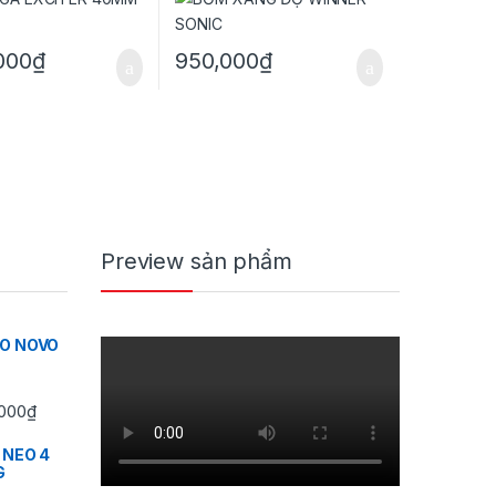
000
₫
950,000
₫
sản phẩm
Preview sản phẩm
IO NOVO
Khoảng giá: từ 350,000₫ đến 430,000₫
000
₫
 NEO 4
G