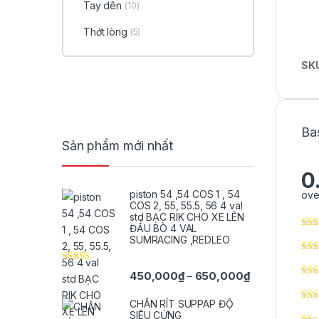
Tay dên
(10)
Thớt lòng
(5)
SK
Ba
Sản phẩm mới nhất
0
piston 54 ,54 COS 1 , 54
ove
COS 2, 55, 55.5, 56 4 val
std BẠC RIK CHO XE LÊN
ĐẦU BÒ 4 VAL
SUMRACING ,REDLEO
Được xếp
Khoảng giá: t
450,000
₫
650,000
₫
–
hạng
5.00
5
sao
CHÂN RÍT SUPPAP ĐỘ
SIÊU CỨNG