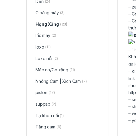
Dên
(24)
– z
Gioăng máy
(3)
– C
– C
Họng Xăng
(23)
thự
lốc máy
(2)
loxo
(11)
– T
Kh
Loxo nồi
(2)
ơn 
Mặc co/Co xăng
(11)
– K
lin
Nhông Cam | Xích Cam
(7)
sho
piston
htt
(17)
– s
suppap
(2)
– s
– w
Tạ khóa nồi
(1)
– y
Tăng cam
(6)