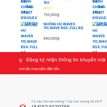
150
Được xếp
750,000
₫
hạng
5.00
5
sao
NHÔNG HÚ WAVES
110,WAVE RSX..FULL BỘ
990,000
₫
Đăng ký nhận thông tin khuyến mãi
cho lần mua sắm đầu tiên
Có câu hỏi nào không ? Gọi cho chúng tôi 24/7!