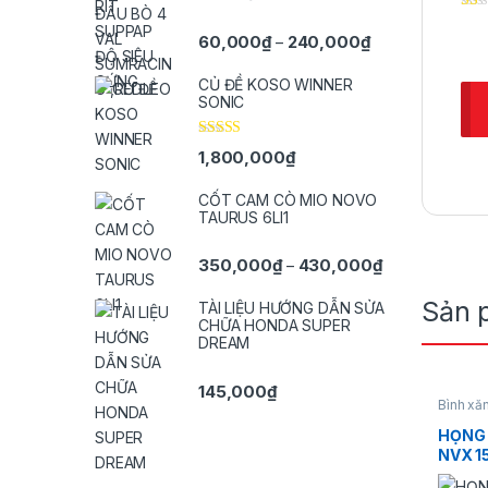
Khoảng giá: từ 
60,000
₫
240,000
₫
–
CỦ ĐỀ KOSO WINNER
SONIC
Được xếp
1,800,000
₫
hạng
5.00
5
sao
CỐT CAM CÒ MIO NOVO
TAURUS 6LI1
Khoảng giá: t
350,000
₫
430,000
₫
–
Sản 
TÀI LIỆU HƯỚNG DẪN SỬA
CHỮA HONDA SUPER
DREAM
145,000
₫
Bình xă
HỌNG
NVX 1