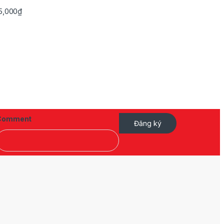
Khoảng giá: từ 745,000₫ đến 3,495,000₫
5,000
₫
Comment
Đăng ký