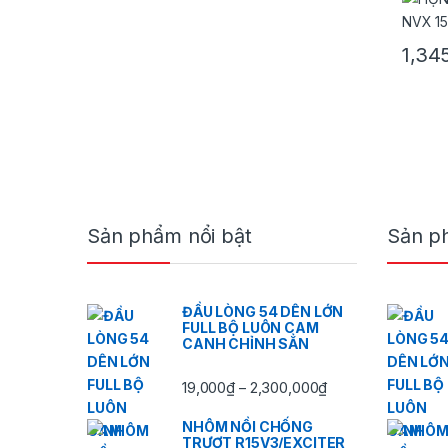
1,34
Sản ph
Brands Carousel
Sản phẩm nổi bật
Sản p
ĐẦU LÒNG 54 DÊN LỚN
FULL BỘ LUÔN CAM
CANH CHỈNH SẲN
Khoảng giá: từ 19
19,000
₫
2,300,000
₫
–
NHÔM NỒI CHỐNG
TRƯỢT R15V3/EXCITER