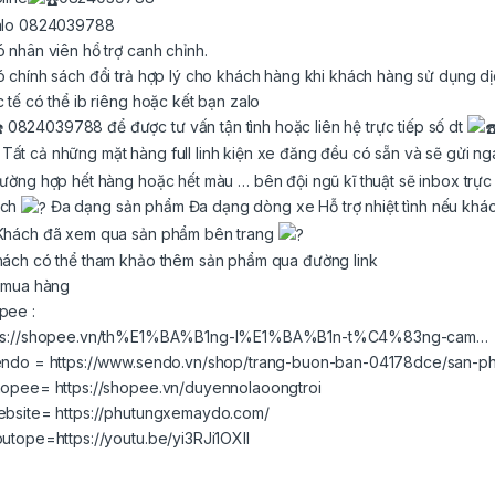
alo 0824039788
ó nhân viên hổ trợ canh chỉnh.
ó chính sách đổi trả hợp lý cho khách hàng khi khách hàng sử dụng d
c tế có thể ib riêng hoặc kết bạn zalo
0824039788 để được tư vấn tận tình hoặc liên hệ trực tiếp số dt
Tất cả những mặt hàng full linh kiện xe đăng đều có sẵn và sẽ gửi ng
rường hợp hết hàng hoặc hết màu … bên đội ngũ kĩ thuật sẽ inbox trực
ách
Đa dạng sản phẩm Đa dạng dòng xe Hỗ trợ nhiệt tình nếu khá
Khách đã xem qua sản phẩm bên trang
hách có thể tham khảo thêm sản phẩm qua đường link
k mua hàng
pee :
ps://shopee.vn/th%E1%BA%B1ng-l%E1%BA%B1n-t%C4%83ng-cam…
endo =
https://www.sendo.vn/shop/trang-buon-ban-04178dce/san-p
hopee=
https://shopee.vn/duyennolaoongtroi
ebsite=
https://phutungxemaydo.com/
outope=
https://youtu.be/yi3RJi1OXII