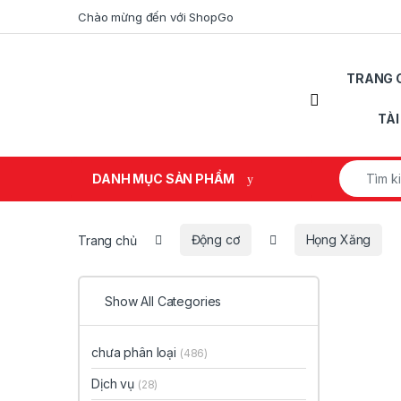
Skip to navigation
Skip to content
Chào mừng đến với ShopGo
TRANG 
Open
TÀ
Search fo
DANH MỤC SẢN PHẨM
Trang chủ
Động cơ
Họng Xăng
Show All Categories
chưa phân loại
(486)
Dịch vụ
(28)