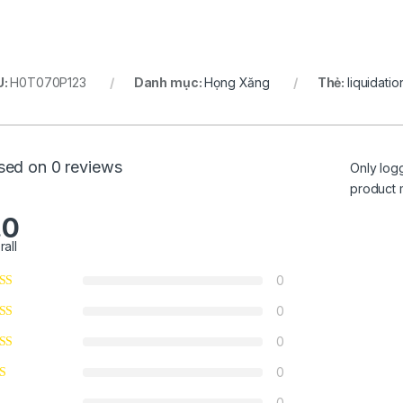
U:
H0T070P123
Danh mục:
Họng Xăng
Thẻ:
liquidatio
sed on 0 reviews
Only log
product 
.0
rall
0
0
0
ừ 450,000₫ đến 650,000₫
0
0