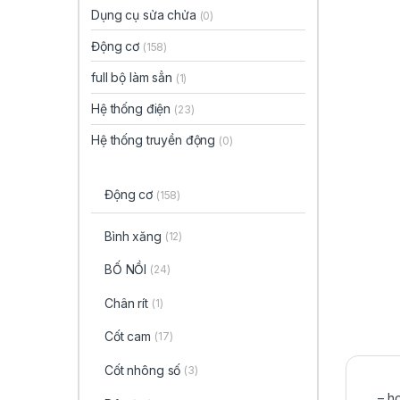
Dụng cụ sửa chửa
(0)
Động cơ
(158)
full bộ làm sẳn
(1)
Hệ thống điện
(23)
Hệ thống truyền động
(0)
Động cơ
(158)
Bình xăng
(12)
BỐ NỒI
(24)
Chân rít
(1)
Cốt cam
(17)
Cốt nhông số
(3)
– ho