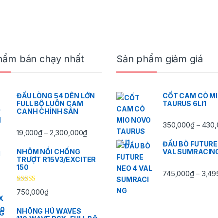
hẩm bán chạy nhất
Sản phẩm giảm giá
ĐẦU LÒNG 54 DÊN LỚN
CỐT CAM CÒ M
FULL BỘ LUÔN CAM
TAURUS 6LI1
CANH CHỈNH SẲN
350,000
₫
430,
–
,000₫ đến 2,300,000₫
Khoảng giá: từ 19,000₫ đến 2,300,000₫
19,000
₫
2,300,000
₫
–
ĐẦU BÒ FUTURE
NHÔM NỒI CHỐNG
VAL SUMRACIN
TRƯỢT R15V3/EXCITER
150
745,000
₫
3,49
–
Được xếp
750,000
₫
hạng
5.00
5
sao
NHÔNG HÚ WAVES