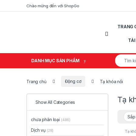
Skip to navigation
Skip to content
Chào mừng đến với ShopGo
TRANG 
Open
TÀ
Search fo
DANH MỤC SẢN PHẨM
Trang chủ
Động cơ
Tạ khóa nồi
Tạ k
Show All Categories
chưa phân loại
(486)
Dịch vụ
(28)
Tạ khó