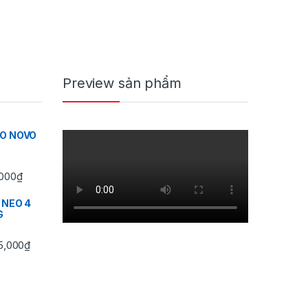
Preview sản phẩm
IO NOVO
Khoảng giá: từ 350,000₫ đến 430,000₫
000
₫
 NEO 4
G
Khoảng giá: từ 745,000₫ đến 3,495,000₫
5,000
₫