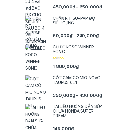
Được xếp
Khoảng giá: t
450,000
₫
650,000
₫
–
hạng
5.00
5
sao
CHÂN RÍT SUPPAP ĐỘ
SIÊU CỨNG
Khoảng giá: từ 
60,000
₫
240,000
₫
–
CỦ ĐỀ KOSO WINNER
SONIC
Được xếp
1,800,000
₫
hạng
5.00
5
sao
CỐT CAM CÒ MIO NOVO
TAURUS 6LI1
Khoảng giá: t
350,000
₫
430,000
₫
–
TÀI LIỆU HƯỚNG DẪN SỬA
CHỮA HONDA SUPER
DREAM
145,000
₫