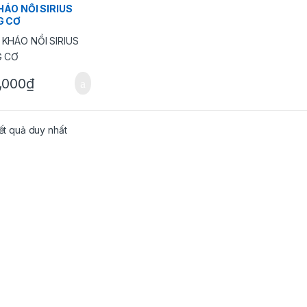
HÁO NỒI SIRIUS
G CƠ
,000
₫
kết quả duy nhất