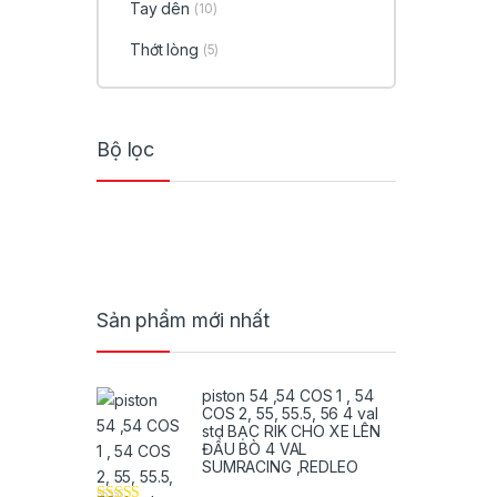
Tay dên
(10)
Thớt lòng
(5)
Bộ lọc
Sản phẩm mới nhất
piston 54 ,54 COS 1 , 54
COS 2, 55, 55.5, 56 4 val
std BẠC RIK CHO XE LÊN
ĐẦU BÒ 4 VAL
SUMRACING ,REDLEO