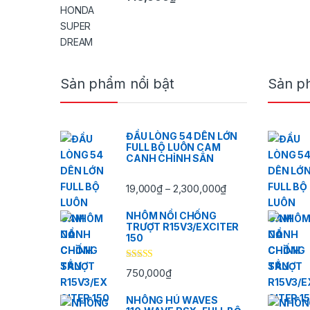
Brands Carousel
Sản phẩm nổi bật
Sản p
ĐẦU LÒNG 54 DÊN LỚN
FULL BỘ LUÔN CAM
CANH CHỈNH SẲN
Khoảng giá: từ 19
19,000
₫
2,300,000
₫
–
NHÔM NỒI CHỐNG
TRƯỢT R15V3/EXCITER
150
Được xếp
750,000
₫
hạng
5.00
5
sao
NHÔNG HÚ WAVES