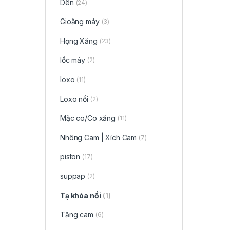
Dên
(24)
Gioăng máy
(3)
Họng Xăng
(23)
lốc máy
(2)
loxo
(11)
Loxo nồi
(2)
Mặc co/Co xăng
(11)
Nhông Cam | Xích Cam
(7)
piston
(17)
suppap
(2)
Tạ khóa nồi
(1)
Tăng cam
(6)