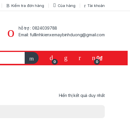
Kiểm tra đơn hàng
Của hàng
Tài khoản
hỗ trợ : 0824039788
Email: fulllinhkienxemaybinhduong@gmail.com
My Account
0
₫
0
0
Hiển thị kết quả duy nhất