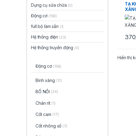
TẠ K
Dụng cụ sửa chửa
(0)
XĂN
Động cơ
(158)
full bộ làm sẳn
(1)
370
Hệ thống điện
(23)
Hệ thống truyền động
(0)
Hiển thị 
Động cơ
(158)
Bình xăng
(12)
BỐ NỒI
(24)
Chân rít
(1)
Cốt cam
(17)
Cốt nhông số
(3)