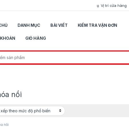
Vị trí cửa hàng
CHỦ
DANH MỤC
BÀI VIẾT
KIỂM TRA VẬN ĐƠN
I KHOẢN
GIỎ HÀNG
r:
hóa nồi
a nồi