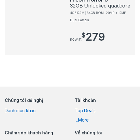
32GB Unlocked quadcore
4GB RAM
64GB ROM
20MP + 12MP
Dual Camera
279
$
now at
Brands Carousel
Chúng tôi đề nghị
Tài khoản
Danh mục khác
Top Deals
…More
Chăm sóc khách hàng
Về chúng tôi