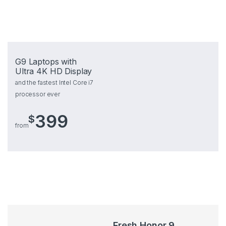
G9 Laptops with
Ultra 4K HD Display
and the fastest Intel Core i7
processor ever
399
$
from
Fresh Honor 9