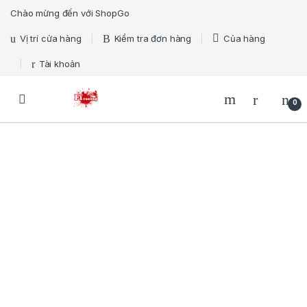
Skip to navigation
Skip to content
Chào mừng đến với ShopGo
Vị trí cửa hàng
Kiểm tra đơn hàng
Của hàng
Tài khoản
Open
0