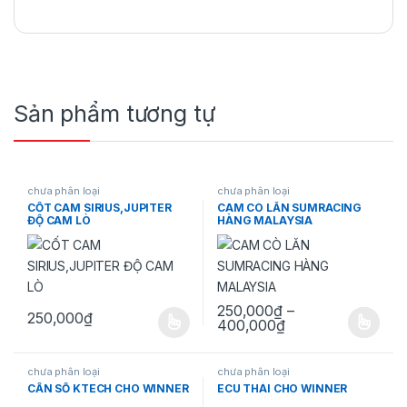
Sản phẩm tương tự
chưa phân loại
chưa phân loại
CỐT CAM SIRIUS,JUPITER
CAM CÒ LĂN SUMRACING
ĐỘ CAM LÒ
HÀNG MALAYSIA
250,000
₫
–
250,000
₫
Khoảng giá: từ 2
400,000
₫
Sản phẩm này có nhiều biến thể. Các tùy chọn có thể được chọn 
Sản phẩm này có nhiều biến thể.
chưa phân loại
chưa phân loại
CẦN SỐ KTECH CHO WINNER
ECU THÁI CHO WINNER