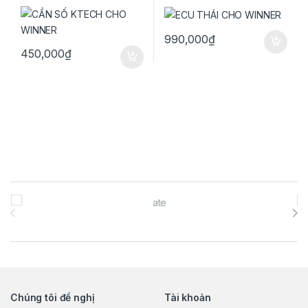
990,000
₫
450,000
₫
Brands Carousel
Chúng tôi đề nghị
Tài khoản