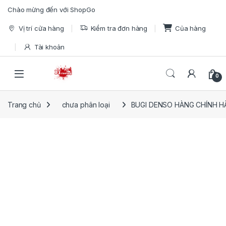
Skip to navigation
Skip to content
Chào mừng đến với ShopGo
Vị trí cửa hàng
Kiểm tra đơn hàng
Của hàng
Tài khoản
Open
0
Trang chủ
chưa phân loại
BUGI DENSO HÀNG CHÍNH 