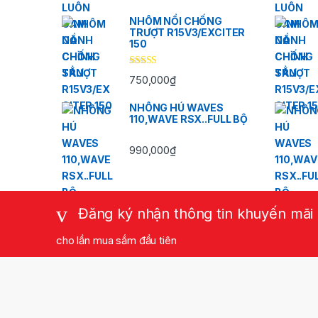
NHÔM NỒI CHỐNG
TRƯỢT R15V3/EXCITER
150
Được xếp
750,000
₫
hạng
5.00
5
sao
NHÔNG HÚ WAVES
110,WAVE RSX..FULL BỘ
990,000
₫
Đăng ký nhận thông tin khuyến mãi
cho lần mua sắm đầu tiên