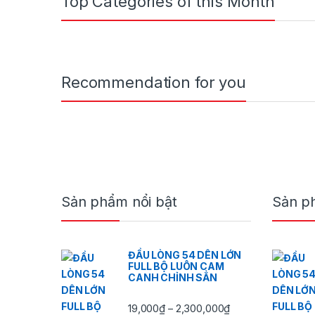
Top Categories of this Month
Recommendation for you
Brands Carousel
Sản phẩm nổi bật
Sản p
ĐẦU LÒNG 54 DÊN LỚN
FULL BỘ LUÔN CAM
CANH CHỈNH SẲN
Khoảng giá: từ 19
19,000
₫
2,300,000
₫
–