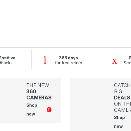
ositive
365 days
dbacks
for free return
Sec
THE NEW
CATCH
360
BIG
CAMERAS
DEALS
ON TH
Shop
CAME
now
Shop
now