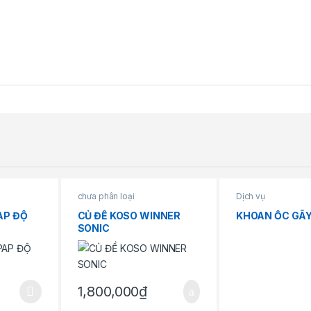
chưa phân loại
Dịch vụ
AP ĐỘ
CỦ ĐỀ KOSO WINNER
KHOAN ỐC GÃY
SONIC
1,800,000
₫
oảng giá: từ 60,000₫ đến 240,000₫
hiều biến thể. Các tùy chọn có thể được chọn trên trang sản phẩm