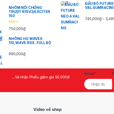
ĐẦU BÒ FUTURE
NHÔM NỒI CHỐNG
VAL SUMRACIN
TRƯỢT R15V3/EXCITER
150
745,000
₫
3,49
–
Được xếp
750,000
₫
hạng
5.00
5
sao
NHÔNG HÚ WAVES
110,WAVE RSX..FULL BỘ
990,000
₫
Email
*
...Và nhận Phiếu giảm giá 50.000đ
Video về shop