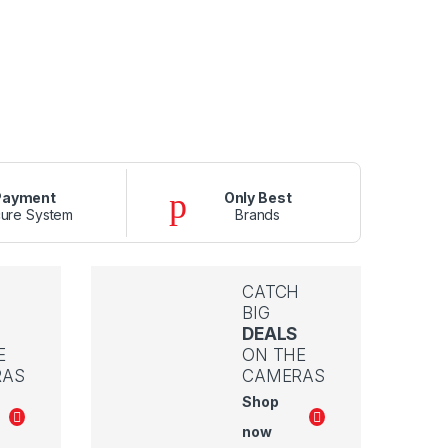
Payment
Only Best
ure System
Brands
CATCH
BIG
DEALS
E
ON THE
RAS
CAMERAS
Shop
now