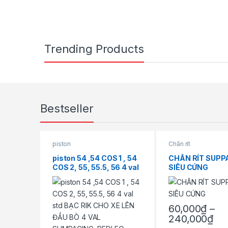
Trending Products
Bestseller
piston
Chân rít
piston 54 ,54 COS 1 , 54
CHÂN RÍT SUPP
COS 2, 55, 55.5, 56 4 val
SIÊU CỨNG
std BẠC RIK CHO XE LÊN
ĐẦU BÒ 4 VAL
SUMRACING ,REDLEO
60,000
₫
–
Kh
240,000
₫
Sản phẩm này có n