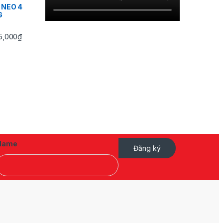
 NEO 4
G
Khoảng giá: từ 745,000₫ đến 3,495,000₫
5,000
₫
Name
Đăng ký