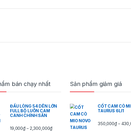
hẩm bán chạy nhất
Sản phẩm giảm giá
ĐẦU LÒNG 54 DÊN LỚN
CỐT CAM CÒ M
FULL BỘ LUÔN CAM
TAURUS 6LI1
CANH CHỈNH SẲN
350,000
₫
430,
–
,000₫ đến 2,300,000₫
Khoảng giá: từ 19,000₫ đến 2,300,000₫
19,000
₫
2,300,000
₫
–