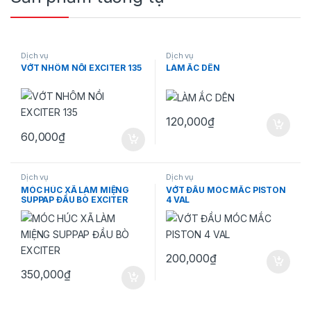
Dịch vụ
Dịch vụ
VỚT NHÔM NỒI EXCITER 135
LÀM ẮC DÊN
120,000
₫
60,000
₫
Dịch vụ
Dịch vụ
MÓC HÚC XÃ LÀM MIỆNG
VỚT ĐẦU MÓC MẮC PISTON
SUPPAP ĐẦU BÒ EXCITER
4 VAL
200,000
₫
350,000
₫