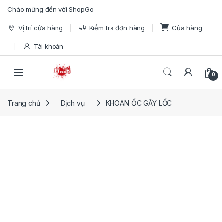
Skip to navigation
Skip to content
Chào mừng đến với ShopGo
Vị trí cửa hàng
Kiểm tra đơn hàng
Của hàng
Tài khoản
Open
0
Trang chủ
Dịch vụ
KHOAN ỐC GÃY LỐC