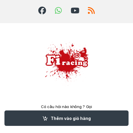
Có câu hỏi nào không ? Gọi
cho chúng tôi 24/7!
(84)824039788
Thêm vào giỏ hàng