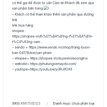
có thể gọi để được tư vấn Cảm ơn Khách đã xem qua
sản phẩm bên trang
– Khách có thể tham khảo thêm sản phẩm qua đường
link
link mua hàng
shopee :
https://shopee.vn/th%E1%BA%B1ng-l%E1%BA%B1n-
t%C4%83ng-cam…
– sendo =
https://www.sendo.vn/shop/trang-buon-
ban-04178dce/san-pham
– shopee=
https://shopee.vn/duyennolaoongtroi
– website=
https://phutungxemaydo.com/
– youtope=
https://youtu.be/yi3RJi1OXII
SKU:
KM1750D123
Danh mục:
chưa phân loại