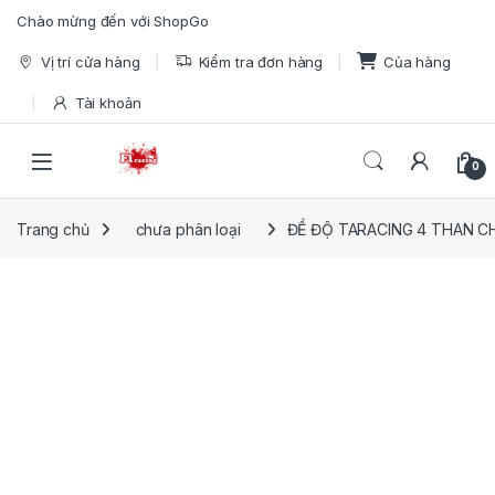
Skip to navigation
Skip to content
Chào mừng đến với ShopGo
Vị trí cửa hàng
Kiểm tra đơn hàng
Của hàng
Tài khoản
Open
0
Trang chủ
chưa phân loại
ĐỀ ĐỘ TARACING 4 THAN 