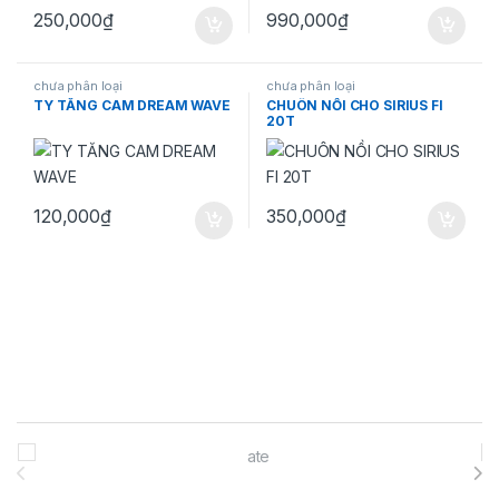
250,000
₫
990,000
₫
chưa phân loại
chưa phân loại
TY TĂNG CAM DREAM WAVE
CHUÔN NỒI CHO SIRIUS FI
20T
120,000
₫
350,000
₫
Brands Carousel