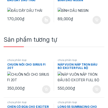
ĐẦU DÂY DẦU THÁI
BÌNH DẦU NISSIN
170,000
₫
89,000
₫
Sản phẩm này có nhiều biến thể. Các tùy chọn có thể được chọn 
Sản phẩm tương tự
chưa phân loại
chưa phân loại
CHUÔN NỒI CHO SIRIUS FI
NĂP VUÔN NẮP TRÒN ĐẦU
20T
BÒ EXCITER FULL BỘ
350,000
₫
550,000
₫
chưa phân loại
chưa phân loại
CHÉN CỖ ĐŨA CHO EXCITER
LÒNG 55 SUMRACING CHO