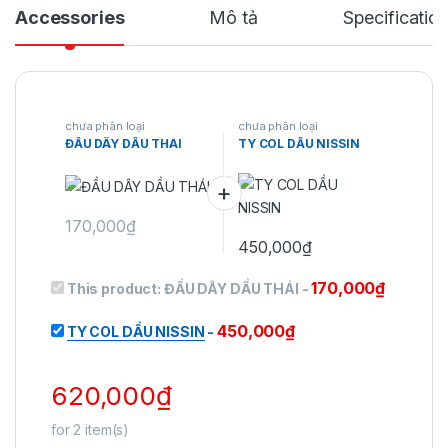
Accessories
Mô tả
Specificatio
chưa phân loại
chưa phân loại
ĐẦU DÂY DẦU THÁI
TY COL DẦU NISSIN
170,000
₫
Sản phẩm này có nhiều biến thể. Các tùy chọn có thể được 
450,000
₫
170,000
₫
This product:
ĐẦU DÂY DẦU THÁI
-
450,000
₫
TY COL DẦU NISSIN
-
620,000
₫
for
2
item(s)