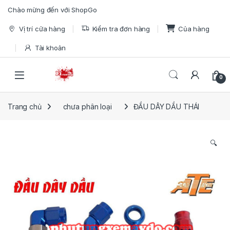
Skip to navigation
Skip to content
Chào mừng đến với ShopGo
Vị trí cửa hàng
Kiểm tra đơn hàng
Của hàng
Tài khoản
Open
0
Trang chủ
chưa phân loại
ĐẦU DÂY DẦU THÁI
🔍