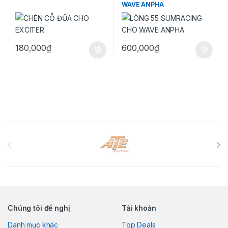
WAVE ANPHA
180,000
₫
600,000
₫
Brands Carousel
Chúng tôi đề nghị
Tài khoản
Danh mục khác
Top Deals