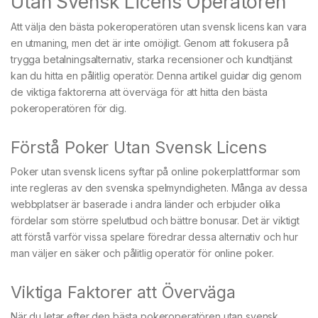
Utan Svensk Licens Operatören
Att välja den bästa pokeroperatören utan svensk licens kan vara
en utmaning, men det är inte omöjligt. Genom att fokusera på
trygga betalningsalternativ, starka recensioner och kundtjänst
kan du hitta en pålitlig operatör. Denna artikel guidar dig genom
de viktiga faktorerna att överväga för att hitta den bästa
pokeroperatören för dig.
Förstå Poker Utan Svensk Licens
Poker utan svensk licens syftar på online pokerplattformar som
inte regleras av den svenska spelmyndigheten. Många av dessa
webbplatser är baserade i andra länder och erbjuder olika
fördelar som större spelutbud och bättre bonusar. Det är viktigt
att förstå varför vissa spelare föredrar dessa alternativ och hur
man väljer en säker och pålitlig operatör för online poker.
Viktiga Faktorer att Överväga
När du letar efter den bästa pokeroperatören utan svensk