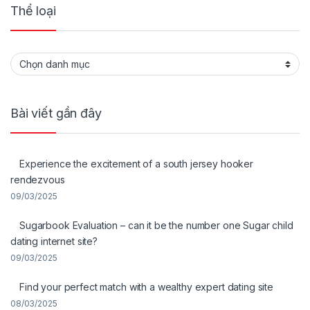
Thể loại
Thể loại
Bài viết gần đây
Experience the excitement of a south jersey hooker
rendezvous
09/03/2025
Sugarbook Evaluation – can it be the number one Sugar child
dating internet site?
09/03/2025
Find your perfect match with a wealthy expert dating site
08/03/2025