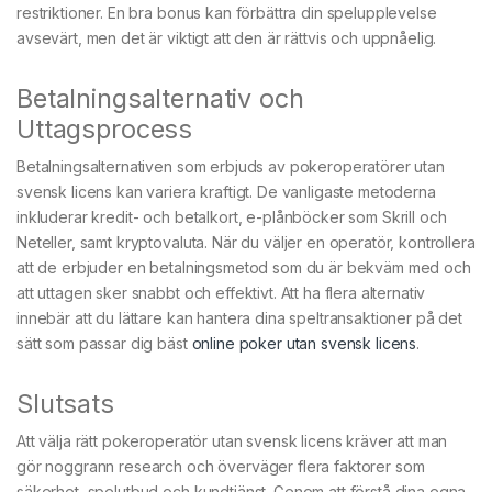
restriktioner. En bra bonus kan förbättra din spelupplevelse
avsevärt, men det är viktigt att den är rättvis och uppnåelig.
Betalningsalternativ och
Uttagsprocess
Betalningsalternativen som erbjuds av pokeroperatörer utan
svensk licens kan variera kraftigt. De vanligaste metoderna
inkluderar kredit- och betalkort, e-plånböcker som Skrill och
Neteller, samt kryptovaluta. När du väljer en operatör, kontrollera
att de erbjuder en betalningsmetod som du är bekväm med och
att uttagen sker snabbt och effektivt. Att ha flera alternativ
innebär att du lättare kan hantera dina speltransaktioner på det
sätt som passar dig bäst
online poker utan svensk licens
.
Slutsats
Att välja rätt pokeroperatör utan svensk licens kräver att man
gör noggrann research och överväger flera faktorer som
säkerhet, spelutbud och kundtjänst. Genom att förstå dina egna