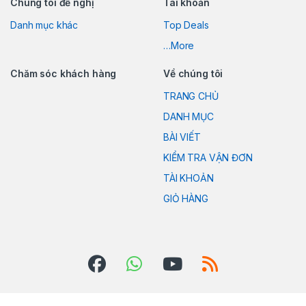
Chúng tôi đề nghị
Tài khoản
Danh mục khác
Top Deals
…More
Chăm sóc khách hàng
Về chúng tôi
TRANG CHỦ
DANH MỤC
BÀI VIẾT
KIỂM TRA VẬN ĐƠN
TÀI KHOẢN
GIỎ HÀNG