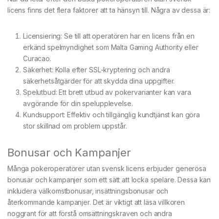
licens finns det flera faktorer att ta hänsyn till. Några av dessa är:
Licensiering: Se till att operatören har en licens från en
erkänd spelmyndighet som Malta Gaming Authority eller
Curacao.
Säkerhet: Kolla efter SSL-kryptering och andra
säkerhetsåtgärder för att skydda dina uppgifter.
Spelutbud: Ett brett utbud av pokervarianter kan vara
avgörande för din spelupplevelse.
Kundsupport: Effektiv och tillgänglig kundtjänst kan göra
stor skillnad om problem uppstår.
Bonusar och Kampanjer
Många pokeroperatörer utan svensk licens erbjuder generösa
bonusar och kampanjer som ett sätt att locka spelare. Dessa kan
inkludera välkomstbonusar, insättningsbonusar och
återkommande kampanjer. Det är viktigt att läsa villkoren
noggrant för att förstå omsättningskraven och andra