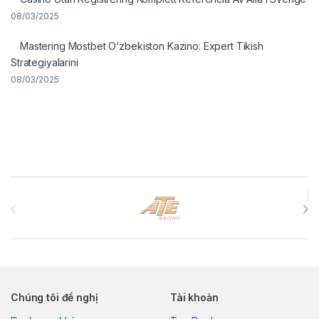
08/03/2025
Mastering Mostbet O‘zbekiston Kazino: Expert Tikish
Strategiyalarini
08/03/2025
Brands Carousel
Chúng tôi đề nghị
Tài khoản