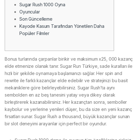
Sugar Rush 1000 Oyna
Oyuncular
Son Güncelleme
Kayode Kasum Tarafından Yönetilen Daha
Popüler Filmler
Bonus turlarında çarpanlar birikir ve maksimum x25, 000 kazanç
elde etmenize olanak tanır. Sugar Run Türkiye, sade kuralları ile
hızlı bir şekilde oynamaya başlamanızı sağlar. Her spin and
rewrite ile farklı kazançlar elde edebilir ve stratejinizi bu basit
mekaniklere göre belirleyebilirsiniz. Sugar Rush’ta aynı
sembolden en az beş tanesini yatay veya dikey olarak
birleştirerek kazanabilirsiniz. Her kazançtan sonra, semboller
kaybolur ve yerlerine yenileri düşer, bu da size en yeni kazanç
fırsatları sunar. Sugar Rush a thousand, büyük kazançlar sunan
bir slot deneyimi arayanlar için perfect bir oyundur.