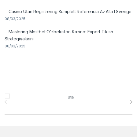
Casino Utan Registrering Komplett Referencia Av Alla I Sverige
08/03/2025
Mastering Mostbet O‘zbekiston Kazino: Expert Tikish
Strategiyalarini
08/03/2025
Brands Carousel