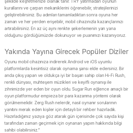
şekilde keşfetmenize olanak tanır. TRY yatırmadan oyunun
kurallarını ve çarpan mekaniklerini öğrenebilir, stratejilerinizi
geliştirebilirsiniz. Bu adımları tamamladıktan sonra oyuna her
zaman ve her yerden erişebilir, mobil cihazınızla kazançlarınızı
artırabilirsiniz. En az üç aynı renkte şekerlemenin yan yana
olduğunu gördüğümüzde dokunuyor ve puanımızı kazanıyoruz.
Yakında Yayına Girecek Popüler Diziler
Oyunu mobil cihazınıza indirerek Android ve iOS uyumlu
platformlarda kesintisiz olarak oynama şansı elde edersiniz. Bir
anda çıkış yapan ve oldukça iyi bir başarı sahip olan Hi-Fi Rush,
renkli dünyası, muhteşem müzikleri ve keyifli oynanışı ile
zihnimizde yer eden bir oyun oldu. Sugar Run eğlence amaçlı bir
oyun platformudur empieza bir para kazanma yöntemi olarak
görülmemelidir. Zerg Rush nelerdir, nasıl oynanır sorularının
yanıtını merak eden kişiler için detaylı bir rehber hazırladık.
Hazırladığımız yazıya göz atarak gün içerisinde çok sayıda kişi
tarafından zaman geçirmek için oynanan yapım hakkında bilgi
sahibi olabilirsiniz.”