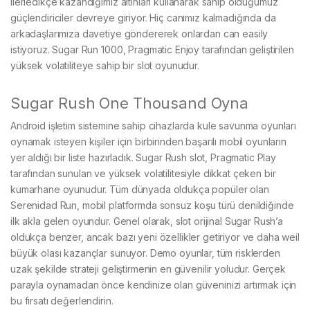
ilerledikçe kazandığımız altınları kullanarak sahip olduğumuz
güçlendiriciler devreye giriyor. Hiç canımız kalmadığında da
arkadaşlarımıza davetiye göndererek onlardan can easily
istiyoruz. Sugar Run 1000, Pragmatic Enjoy tarafından geliştirilen
yüksek volatiliteye sahip bir slot oyunudur.
Sugar Rush One Thousand Oyna
Android işletim sistemine sahip cihazlarda kule savunma oyunları
oynamak isteyen kişiler için birbirinden başarılı mobil oyunların
yer aldığı bir liste hazırladık. Sugar Rush slot, Pragmatic Play
tarafından sunulan ve yüksek volatilitesiyle dikkat çeken bir
kumarhane oyunudur. Tüm dünyada oldukça popüler olan
Serenidad Run, mobil platformda sonsuz koşu türü denildiğinde
ilk akla gelen oyundur. Genel olarak, slot orijinal Sugar Rush’a
oldukça benzer, ancak bazı yeni özellikler getiriyor ve daha weil
büyük olası kazançlar sunuyor. Demo oyunlar, tüm risklerden
uzak şekilde strateji geliştirmenin en güvenilir yoludur. Gerçek
parayla oynamadan önce kendinize olan güveninizi artırmak için
bu fırsatı değerlendirin.