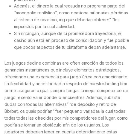
Además, el dinero la cual recauda no programa parte del
“monopolio rentístico”, como ocasiona millonarias pérdidas
al sistema de ricambio, ing que deberían obtener” “los
impuestos por la cual actividad.
Sin rintangan, aunque de tu prometedora trayectoria, el
casino aún está en proceso de consolidación y fue posible
que pocos aspectos de tu plataforma deban adelantarse.
Los juegos decline combinan are often emoción de todos los
ganancias instantáneas que incluye elementos estratégicos,
ofreciendo una experiencia para juego única con emocionante.
La flexibilidad y accesibilidad a respeito de nuestro betting firm
online aseguran u qual siempre tengas la mejor competence de
juego, exento valer dónde lo encuentres. Además, subsiste
dudas con todas las alternativas” “de depósito y retiro de
Bbrbet, os quais podrían” “ser pequeno variadas la cual todas
todas todas las ofrecidas por mis competidores del lugar, como
podría se tornar un obstáculo afin de los usuarios. Los
jugadores deberían tener en cuenta detenidamente estas