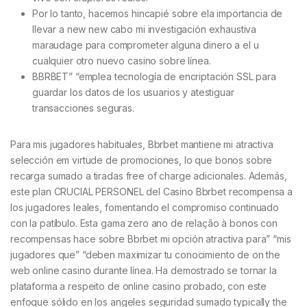
Por lo tanto, hacemos hincapié sobre ela importancia de
llevar a new new cabo mi investigación exhaustiva
maraudage para comprometer alguna dinero a el u
cualquier otro nuevo casino sobre línea.
BBRBET” “emplea tecnología de encriptación SSL para
guardar los datos de los usuarios y atestiguar
transacciones seguras.
Para mis jugadores habituales, Bbrbet mantiene mi atractiva
selección em virtude de promociones, lo que bonos sobre
recarga sumado a tiradas free of charge adicionales. Además,
este plan CRUCIAL PERSONEL del Casino Bbrbet recompensa a
los jugadores leales, fomentando el compromiso continuado
con la patíbulo. Esta gama zero ano de relação à bonos con
recompensas hace sobre Bbrbet mi opción atractiva para” “mis
jugadores que” “deben maximizar tu conocimiento de on the
web online casino durante línea. Ha demostrado se tornar la
plataforma a respeito de online casino probado, con este
enfoque sólido en los angeles seguridad sumado typically the