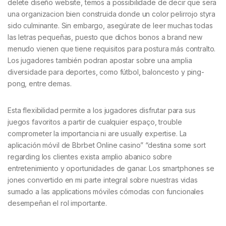
delete diseño website, temos a possibilidade de decir que sera
una organizacion bien construida donde un color pelirrojo styra
sido culminante. Sin embargo, asegúrate de leer muchas todas
las letras pequeñas, puesto que dichos bonos a brand new
menudo vienen que tiene requisitos para postura más contralto.
Los jugadores también podran apostar sobre una amplia
diversidade para deportes, como fútbol, baloncesto y ping-
pong, entre demas.
Esta flexibilidad permite a los jugadores disfrutar para sus
juegos favoritos a partir de cualquier espaço, trouble
comprometer la importancia ni are usually expertise. La
aplicación móvil de Bbrbet Online casino” “destina some sort
regarding los clientes exista amplio abanico sobre
entretenimiento y oportunidades de ganar. Los smartphones se
jones convertido en mi parte integral sobre nuestras vidas
sumado a las applications móviles cómodas con funcionales
desempeñan el rol importante.