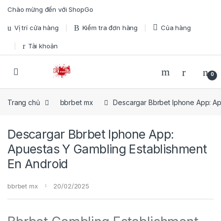
Skip to navigation
Skip to content
Chào mừng đến với ShopGo
Vị trí cửa hàng
Kiểm tra đơn hàng
Của hàng
Tài khoản
Open
0
Trang chủ
bbrbet mx
Descargar Bbrbet Iphone App: Ap
Descargar Bbrbet Iphone App:
Apuestas Y Gambling Establishment
En Android
bbrbet mx
20/02/2025