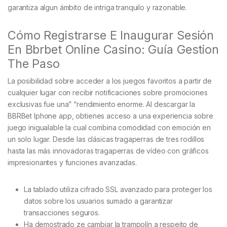
garantiza algun ámbito de intriga tranquilo y razonable.
Cómo Registrarse E Inaugurar Sesión
En Bbrbet Online Casino: Guía Gestion
The Paso
La posibilidad sobre acceder a los juegos favoritos a partir de
cualquier lugar con recibir notificaciones sobre promociones
exclusivas fue una” “rendimiento enorme. Al descargar la
BBRBet Iphone app, obtienes acceso a una experiencia sobre
juego inigualable la cual combina comodidad con emoción en
un solo lugar. Desde las clásicas tragaperras de tres rodillos
hasta las más innovadoras tragaperras de vídeo con gráficos
impresionantes y funciones avanzadas.
La tablado utiliza cifrado SSL avanzado para proteger los
datos sobre los usuarios sumado a garantizar
transacciones seguros.
Ha demostrado ze cambiar la trampolín a respeito de