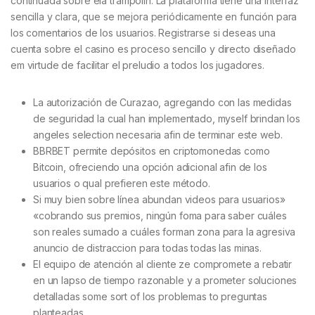
continuada sobre ela trampolín. La plataforma tiene una interfaz
sencilla y clara, que se mejora periódicamente en función para
los comentarios de los usuarios. Registrarse si deseas una
cuenta sobre el casino es proceso sencillo y directo diseñado
em virtude de facilitar el preludio a todos los jugadores.
La autorización de Curazao, agregando con las medidas
de seguridad la cual han implementado, myself brindan los
angeles selection necesaria afin de terminar este web.
BBRBET permite depósitos en criptomonedas como
Bitcoin, ofreciendo una opción adicional afin de los
usuarios o qual prefieren este método.
Si muy bien sobre línea abundan videos para usuarios»
«cobrando sus premios, ningún foma para saber cuáles
son reales sumado a cuáles forman zona para la agresiva
anuncio de distraccion para todas todas las minas.
El equipo de atención al cliente ze compromete a rebatir
en un lapso de tiempo razonable y a prometer soluciones
detalladas some sort of los problemas to preguntas
planteadas.