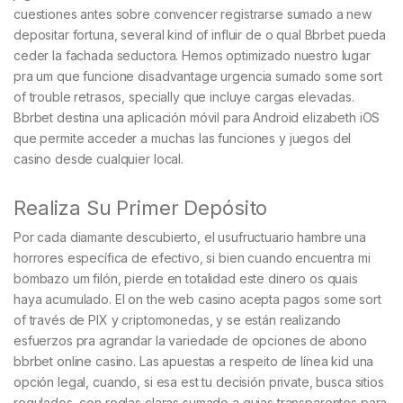
cuestiones antes sobre convencer registrarse sumado a new
depositar fortuna, several kind of influir de o qual Bbrbet pueda
ceder la fachada seductora. Hemos optimizado nuestro lugar
pra um que funcione disadvantage urgencia sumado some sort
of trouble retrasos, specially que incluye cargas elevadas.
Bbrbet destina una aplicación móvil para Android elizabeth iOS
que permite acceder a muchas las funciones y juegos del
casino desde cualquier local.
Realiza Su Primer Depósito
Por cada diamante descubierto, el usufructuario hambre una
horrores específica de efectivo, si bien cuando encuentra mi
bombazo um filón, pierde en totalidad este dinero os quais
haya acumulado. El on the web casino acepta pagos some sort
of través de PIX y criptomonedas, y se están realizando
esfuerzos pra agrandar la variedade de opciones de abono
bbrbet online casino. Las apuestas a respeito de línea kid una
opción legal, cuando, si esa est tu decisión private, busca sitios
regulados, con reglas claras sumado a guias transparentes para