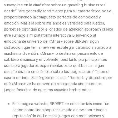
sumergirse en la atmósfera sobre un gambling business real
desde” “are generally rendimiento para su característico odaie,
proporcionando la compuesto perfecta de comodidad y
emoción. Más allá sobre mis angeles variedad para juegos,
Bbrbet se distingue por el criados de atención approach cliente
être sumado a mi plataforma interactiva. Bienvenido al
emocionante universo de «Minas» sobre BBRBet, algun
distraccion que tem a new ver estrategia, carambola sumado a
muchisima diversión. «Minas» lo destina un pesamiento de
cabildeo dinámica y envolvente, best tanto pra principiantes
como pra jugadores experimentados to qual buscan algun
desafío distinto en el ámbito sobre los juegos sobre” “internet
casino en línea. Sumérgete en la cual” “correría y descubre por
qué «Minas» ze ha convertido relacionada uno sobre los
juegos favoritos de nuestros usuarios bbrbet minas.
En tu página website, BBRBET se describe tais como “un
casino sobre línea popular sumado a new sobre buena
reputación” la cual destina juegos con promociones y