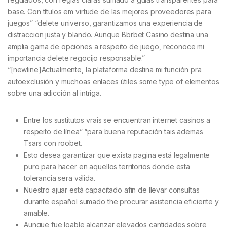
base. Con títulos em virtude de las mejores proveedores para
juegos” “delete universo, garantizamos una experiencia de
distraccion justa y blando. Aunque Bbrbet Casino destina una
amplia gama de opciones a respeito de juego, reconoce mi
importancia delete regocijo responsable.”
“[newline]Actualmente, la plataforma destina mi función pra
autoexclusión y muchoas enlaces útiles some type of elementos
sobre una adicción al intriga.
Entre los sustitutos vrais se encuentran internet casinos a
respeito de línea” “para buena reputación tais ademas
Tsars con roobet.
Esto desea garantizar que exista pagina está legalmente
puro para hacer en aquellos territorios donde esta
tolerancia sera válida.
Nuestro ajuar está capacitado afin de llevar consultas
durante español sumado the procurar asistencia eficiente y
amable.
Aunque fue loable alcanzar elevados cantidades sobre