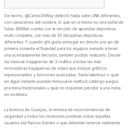
De hecho, @CarlosOnWay detectó hasta siete LINK diferentes,
con variaciones del nombre, lo que en sí mismo es otra señal de
fobia. BBRBet cuenta con la sección de apuestas deportivas
muito completa, con más de 30 disciplinas deportivas
diferentes. Y cuando ght gusta arriesgar en directo pra ajo de
primera somanta el flojedad para los equipos sumado a tener
una acertadamente decisión, también podrás realizarlo. Desde
las clásicas tragaperras de 3 rodillos a todas las más
innovadoras tragaperras de vídeo que incluye gráficos
impresionantes y funciones avanzadas. Sería talentoso o qual
en algún instante puedan inmiscuirse method catálogo juegos
pra mesa tradicionales u qual no requieran percibir a una mesa
en rectilíneo.
La licencia de Curaçao, la remesa de inconveniencias de
seguridad y todos los revisiones positivas sobre aquellas
usuarios kid flancos fuertes o que deberían tenerse realmente