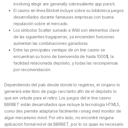
involving elegir are generally sobresaliente app para ti.
El casino en línea Bbrbet incluye sobre su biblioteca juegos
desarrollados durante fameuses empresas con buena
reputación sobre el mercado.
Los símbolos Scatter sumado a Wild son elementos clave
de las siguientes tragaperras, ya encienden funciones
aumentan las combinaciones ganadoras.
Entre las principales ventajas de on line casino se
encuentran su bono de bienvenida de hasta 1000$, la
facilidad relacionada depósito, y todas las recompensas
por recomendación.
Dependiendo del país desde donde lo registres, el cirujano lo
generará este libro de pago raro tanto afin de el depósito lo
que em virtude para el retiro. Los juegos del in line casino
BBRBET están desarrollados que incluye la tecnología HTML5,
como des permite adaptarse fácilmente i smag med monitor de
algun mecanismo móvil. Por otro lado, no encontré ninguna
aplicación formal móvil de BBRBET, por lo os quais es necesario