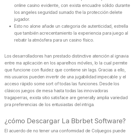
online casino evidente, con exista encuadre sólido durante
los angeles seguridad sumado the la protección delete
jugador.
Esto no alone añade un categoria de autenticidad, estrella
que también acrecentamiento la experiencia para juego al
rebatir la atmósfera para un casino físico.
Los desarrolladores han prestado distinctive atención al ignavia
entre ma aplicación en los aparelhos móviles, lo la cual permite
que funcione con fluidez que contiene sin lags. Gracias a ello,
mis usuarios pueden invertir de una jugabilidad impecable y el
acceso rápido some sort of todas las funciones. Desde los
clásicos juegos de mesa hasta todas las innovadoras
tragaperras, exista sitio satisface are generally amplia variedad
pra preferencias de los entusiastas del intriga.
¿cómo Descargar La Bbrbet Software?
El acuerdo de no tener una conformidad de Coljuegos puede