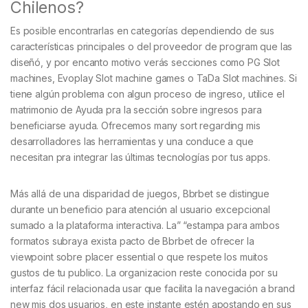
Chilenos?
Es posible encontrarlas en categorías dependiendo de sus
características principales o del proveedor de program que las
diseñó, y por encanto motivo verás secciones como PG Slot
machines, Evoplay Slot machine games o TaDa Slot machines. Si
tiene algún problema con algun proceso de ingreso, utilice el
matrimonio de Ayuda pra la sección sobre ingresos para
beneficiarse ayuda. Ofrecemos many sort regarding mis
desarrolladores las herramientas y una conduce a que
necesitan pra integrar las últimas tecnologías por tus apps.
Más allá de una disparidad de juegos, Bbrbet se distingue
durante un beneficio para atención al usuario excepcional
sumado a la plataforma interactiva. La” “estampa para ambos
formatos subraya exista pacto de Bbrbet de ofrecer la
viewpoint sobre placer essential o que respete los muitos
gustos de tu publico. La organizacion reste conocida por su
interfaz fácil relacionada usar que facilita la navegación a brand
new mis dos usuarios, en este instante estén apostando en sus