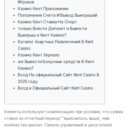
Игроков
Казино Кент Приложение
Пополнение Счета И Вывод Выигрышей
Казино Кент Ставки На Спорт
только Внести Депозит и Вывести
Выигрыш и Кент Казино?
Каталог Азартных Развлечений В Kent
Casino
Казино Кент Зеркало
же Вывести Бонусные средств В Кент
Казино?
Вход На официальный Сайт Kent Casino В
2025 году
Вход и Официальный Сайт Kent Casino
Клиенты используют компенсацию при условии, что сумма
ставок за отчетный период” “выяснилось выше, чем
количество выплат. Панель управления в десктопной