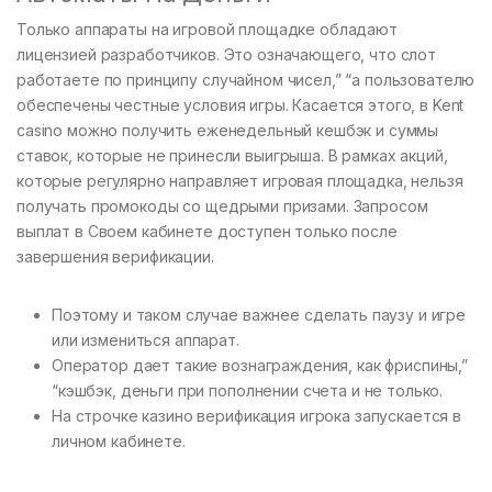
Только аппараты на игровой площадке обладают
лицензией разработчиков. Это означающего, что слот
работаете по принципу случайном чисел,” “а пользователю
обеспечены честные условия игры. Касается этого, в Kent
casino можно получить еженедельный кешбэк и суммы
ставок, которые не принесли выигрыша. В рамках акций,
которые регулярно направляет игровая площадка, нельзя
получать промокоды со щедрыми призами. Запросом
выплат в Своем кабинете доступен только после
завершения верификации.
Поэтому и таком случае важнее сделать паузу и игре
или измениться аппарат.
Оператор дает такие вознаграждения, как фриспины,”
“кэшбэк, деньги при пополнении счета и не только.
На строчке казино верификация игрока запускается в
личном кабинете.