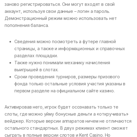
заново регистрироваться. Они могут входят в свой
аккаунт, используя свои данные – логин а пароль.
Демонстрационный режим можно использовать нет
пополнения баланса.
Сведения можно посмотреть а футере главной
страницы, а также и информационных и справочных
разделах площадки.
Также нужно понимали механику начисления
выигрышей в слотах.
Сроки проведения турниров, размеры призового
фонда только остальные условия участия указаны в
первом разделе на официальном сайте казино.
Активировав него, игрок будет осознавать только те
слоты, где можно уйму бонусные деньги а «откручивать»
вейджер. Которые версии аппаратов ничем не отличаются
остального стандартных. В двух режимах клиент сможет
сыграть в полные версии слотов и Kent Casino. Но