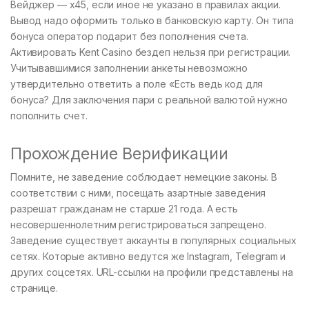
Вейджер — х45, если иное не указано в правилах акции.
Вывод надо оформить только в банковскую карту. Он типа
бонуса оператор подарит без пополнения счета.
Активировать Kent Casino бездеп нельзя при регистрации.
Учитывавшимися заполнении анкеты невозможно
утвердительно ответить а поле «Есть ведь код для
бонуса? Для заключения пари с реальной валютой нужно
пополнить счет.
Прохождение Верификации
Помните, не заведение соблюдает немецкие законы. В
соответствии с ними, посещать азартные заведения
разрешат гражданам не старше 21 года. А есть
несовершеннолетним регистрироваться запрещено.
Заведение существует аккаунты в популярных социальных
сетях. Которые активно ведутся же Instagram, Telegram и
других соцсетях. URL-ссылки на профили представлены на
странице.