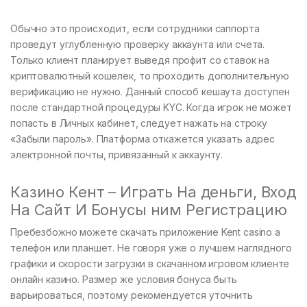
Обычно это происходит, если сотрудники саппорта
проведут углубленную проверку аккаунта или счета.
Только клиент планирует выведя профит со ставок на
криптовалютный кошелек, то проходить дополнительную
верификацию не нужно. Данный способ кешаута доступен
после стандартной процедуры KYC. Когда игрок не может
попасть в Личных кабинет, следует нажать на строку
«Забыли пароль». Платформа откажется указать адрес
электронной почты, привязанный к аккаунту.
Казино Кент – Играть На деньги, Вход
На Сайт И Бонусы ним Регистрацию
Пребезбожно можете скачать приложение Kent casino а
телефон или планшет. Не говоря уже о лучшем наглядного
графики и скорости загрузки в скачанном игровом клиенте
онлайн казино. Размер же условия бонуса быть
варьироваться, поэтому рекомендуется уточнить