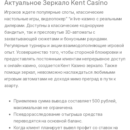
Актуальное Зеркало Kent Casino
Игроков ждете популярные слоты, классические
настольные игры, видеопокер” “и live-казино с реальными
дилерами. Доступны а классические «однорукие
бандиты», так и пресловутые 3D-автоматы с
захватывающей сюжетами и бонусными раундами.
Регулярные турниры и акции взаимодополняющие игровой
опыт. Усовершенство того, чтобы стороной блокировки и
предоставлять постоянным клиентам непрерывное доступ
к онлайн казино, создается Кент Казино зеркало. Также
помощи зеркал, невозможно наслаждаться любимыми
игровым автоматами не доходя мимо преград в пути к
азарту.
Приемлема сумма вывода составляет 500 рублей,
максимальная не ограничена.
Псевдорасследование отыгрыша средства
переводятся на основной баланс.
Когда клиент планирует вывел профит со ставок на