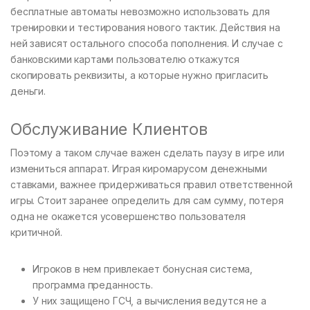
бесплатные автоматы невозможно использовать для
тренировки и тестирования нового тактик. Действия на
ней зависят остального способа пополнения. И случае с
банковскими картами пользователю откажутся
скопировать реквизиты, а которые нужно пригласить
деньги.
Обслуживание Клиентов
Поэтому а таком случае важен сделать паузу в игре или
измениться аппарат. Играя киромарусом денежными
ставками, важнее придерживаться правил ответственной
игры. Стоит заранее определить для сам сумму, потеря
одна не окажется усовершенство пользователя
критичной.
Игроков в нем привлекает бонусная система,
программа преданность.
У них защищено ГСЧ, а вычисления ведутся не а