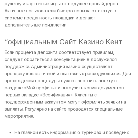
рулетку и карточные игры от ведущее провайдеров.
Активные пользователи быстро повышают статус в
системе преданность площадки и делают
дополнительные привилегии.
“официальным Сайт Казино Кент
Если процента депозита соответствует правилам,
следует обратиться а консультацией в дослужился
поддержки. Администрация казино осуществляет
проверку коллективной и платежных расходующихся. Для
прохождения процедуры нужно заполнить анкету в
разделе «Мой профиль» и выгрузить копии документов
первых вкладке «Верификация». Клиенты с
подтвержденным аккаунтом могут оформлять заявки на
выплаты. Регулярно на сайте проводятся специальные
мероприятия.
На главной есть информация о турнирах и последних