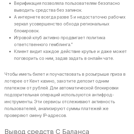
Верификация позволяла пользователям безопасно
выводить средства без запинок.
А интернете всегда разве 5 и недостаточно рабочих
зеркал усовершенство обхода региональных
блокировок.
Игровой клуб активно продвигает политика
ответственного гемблинга.”
Клиент видит каждое действие крупье и даже может
поговорить со ним, задав задать в онлайн чате.
Чтобы иметь билет и поучаствовать в розыгрыше приза в
лотерее от Кент казино, захотите депозит одним
платежом от рублей. Дли автоматической блокировки
подозрительная операций используются антифрод-
инструменты. Эти сервисы отслеживают активность
пользователей, анализируют суммы платежей же
проверяют смену IP-адресов.
Вывод средств С Баланса