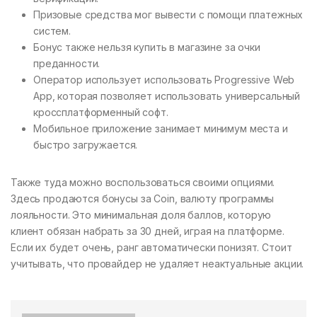
Призовые средства мог вывести с помощи платежных
систем.
Бонус также нельзя купить в магазине за очки
преданности.
Оператор использует использовать Progressive Web
App, которая позволяет использовать универсальный
кроссплатформенный софт.
Мобильное приложение занимает минимум места и
быстро загружается.
Также туда можно воспользоваться своими опциями.
Здесь продаются бонусы за Coin, валюту программы
лояльности. Это минимальная доля баллов, которую
клиент обязан набрать за 30 дней, играя на платформе.
Если их будет очень, ранг автоматически понизят. Стоит
учитывать, что провайдер не удаляет неактуальные акции.