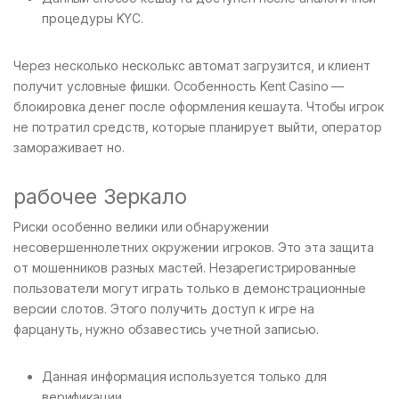
процедуры KYC.
Через несколько несколькс автомат загрузится, и клиент
получит условные фишки. Особенность Kent Casino —
блокировка денег после оформления кешаута. Чтобы игрок
не потратил средств, которые планирует выйти, оператор
замораживает но.
рабочее Зеркало
Риски особенно велики или обнаружении
несовершеннолетних окружении игроков. Это эта защита
от мошенников разных мастей. Незарегистрированные
пользователи могут играть только в демонстрационные
версии слотов. Этого получить доступ к игре на
фарцануть, нужно обзавестись учетной записью.
Данная информация используется только для
верификации.