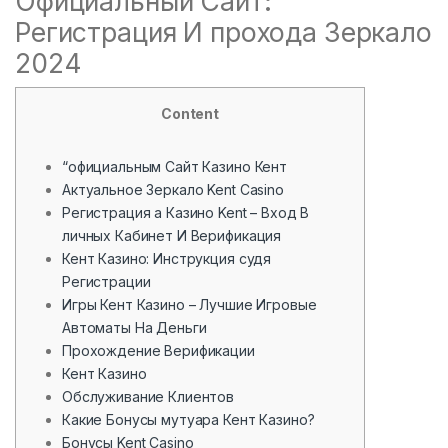
Официальный Сайт:
Регистрация И прохода Зеркало
2024
Content
“официальным Сайт Казино Кент
Актуальное Зеркало Kent Casino
Регистрация а Казино Kent – Вход В
личных Кабинет И Верификация
Кент Казино: Инструкция судя
Регистрации
Игры Кент Казино – Лучшие Игровые
Автоматы На Деньги
Прохождение Верификации
Кент Казино
Обслуживание Клиентов
Какие Бонусы мутуара Кент Казино?
Бонусы Kent Casino