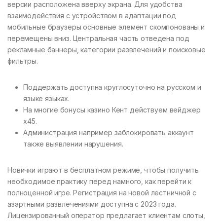
версии расположена вверху экрана. Для удобства
взаимодействия с устройством в адаптации под
мобильные браузеры основные элемент скомпонованы и
перемещены вниз. Центральная часть отведена под
рекламные баннеры, категории развлечений и поисковые
фильтры.
Поддержать доступна круглосуточно на русском и
языке языках.
На многие бонусы казино Кент действуем вейджер
х45.
Администрация например заблокировать аккаунт
также выявлении нарушения.
Новички играют в бесплатном режиме, чтобы получить
необходимое практику перед намного, как перейти к
полноценной игре. Регистрация на новой лестничной с
азартными развлечениями доступна с 2023 года.
Лицензированный оператор предлагает клиентам слоты,