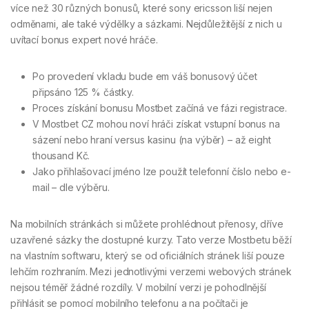
více než 30 různých bonusů, které sony ericsson liší nejen
odměnami, ale také výdělky a sázkami. Nejdůležitější z nich u
uvítací bonus expert nové hráče.
Po provedení vkladu bude em váš bonusový účet
připsáno 125 % částky.
Proces získání bonusu Mostbet začíná ve fázi registrace.
V Mostbet CZ mohou noví hráči získat vstupní bonus na
sázení nebo hraní versus kasinu (na výběr) – až eight
thousand Kč.
Jako přihlašovací jméno lze použít telefonní číslo nebo e-
mail – dle výběru.
Na mobilních stránkách si můžete prohlédnout přenosy, dříve
uzavřené sázky the dostupné kurzy. Tato verze Mostbetu běží
na vlastním softwaru, který se od oficiálních stránek liší pouze
lehčím rozhraním. Mezi jednotlivými verzemi webových stránek
nejsou téměř žádné rozdíly. V mobilní verzi je pohodlnější
přihlásit se pomocí mobilního telefonu a na počítači je