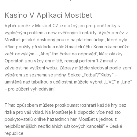
Kasino V Aplikaci Mostbet
Výběr peněz v Mostbet CZ je možný jen pro peněženky s
vyplněným profilem a new ověřenými kontakty. Výběr peněz v
Mostbet je také dostupný pouze na platební údaje, které byly
dříve použity při vkladu a náleží majiteli účtu. Komunikace může
začít obvyklým – „Ahoj“ the čekat na odpověď, klást otázky.
Operátoři jsou vždy em místě, reagují perform 1-2 minut v
závislosti na vytížení webu. Zápasy můžete sledovat podle zemí
výběrem ze seznamu se jmény. Sekce „Fotbal“/“Kluby“ –
umístěná nad tabulkou s událostmi, můžete vybrat „LIVE“ a „Line“
– pro zúžení vyhledávání.
Tímto způsobem můžete prozkoumat rozhraní každé hry bez
rizika pro váš vklad. Na MostBet je k dispozici více než sto
poskytovatelů online hazardních her. MostBet u jednou z
nejoblíbenějších neoficiálních sázkových kanceláří v České
republice.