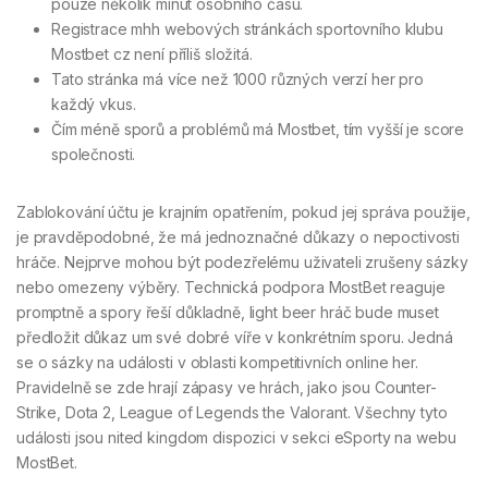
pouze několik minut osobního času.
Registrace mhh webových stránkách sportovního klubu
Mostbet cz není příliš složitá.
Tato stránka má více než 1000 různých verzí her pro
každý vkus.
Čím méně sporů a problémů má Mostbet, tím vyšší je score
společnosti.
Zablokování účtu je krajním opatřením, pokud jej správa použije,
je pravděpodobné, že má jednoznačné důkazy o nepoctivosti
hráče. Nejprve mohou být podezřelému uživateli zrušeny sázky
nebo omezeny výběry. Technická podpora MostBet reaguje
promptně a spory řeší důkladně, light beer hráč bude muset
předložit důkaz um své dobré víře v konkrétním sporu. Jedná
se o sázky na události v oblasti kompetitivních online her.
Pravidelně se zde hrají zápasy ve hrách, jako jsou Counter-
Strike, Dota 2, League of Legends the Valorant. Všechny tyto
události jsou nited kingdom dispozici v sekci eSporty na webu
MostBet.