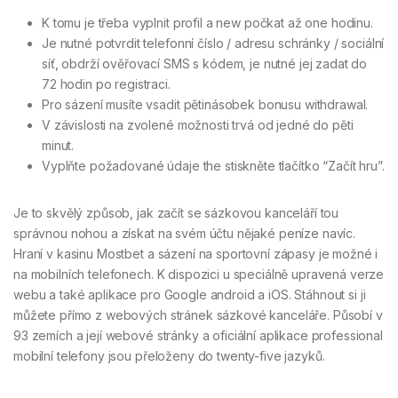
K tomu je třeba vyplnit profil a new počkat až one hodinu.
Je nutné potvrdit telefonní číslo / adresu schránky / sociální
síť, obdrží ověřovací SMS s kódem, je nutné jej zadat do
72 hodin po registraci.
Pro sázení musíte vsadit pětinásobek bonusu withdrawal.
V závislosti na zvolené možnosti trvá od jedné do pěti
minut.
Vyplňte požadované údaje the stiskněte tlačítko “Začít hru”.
Je to skvělý způsob, jak začít se sázkovou kanceláří tou
správnou nohou a získat na svém účtu nějaké peníze navíc.
Hraní v kasinu Mostbet a sázení na sportovní zápasy je možné i
na mobilních telefonech. K dispozici u speciálně upravená verze
webu a také aplikace pro Google android a iOS. Stáhnout si ji
můžete přímo z webových stránek sázkové kanceláře. Působí v
93 zemích a její webové stránky a oficiální aplikace professional
mobilní telefony jsou přeloženy do twenty-five jazyků.