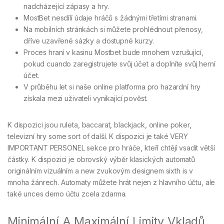
nadcházející zápasy a hry.
MostBet nesdílí údaje hráčů s žádnými třetími stranami.
Na mobilních stránkách si můžete prohlédnout přenosy,
dříve uzavřené sázky a dostupné kurzy.
Proces hraní v kasinu Mostbet bude mnohem vzrušující,
pokud cuando zaregistrujete svůj účet a doplníte svůj herní
účet.
V průběhu let si naše online platforma pro hazardní hry
získala mezi uživateli vynikající pověst.
K dispozici jsou ruleta, baccarat, blackjack, online poker,
televizní hry some sort of další. K dispozici je také VERY
IMPORTANT PERSONEL sekce pro hráče, kteří chtějí vsadit větší
částky. K dispozici je obrovský výběr klasických automatů
originálním vizuálním a new zvukovým designem sixth is v
mnoha žánrech. Automaty můžete hrát nejen z hlavního účtu, ale
také unces demo účtu zcela zdarma.
Minimální A Maximální Limity Vkladů