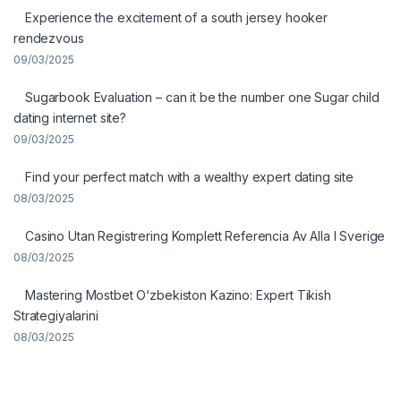
Experience the excitement of a south jersey hooker
rendezvous
09/03/2025
Sugarbook Evaluation – can it be the number one Sugar child
dating internet site?
09/03/2025
Find your perfect match with a wealthy expert dating site
08/03/2025
Casino Utan Registrering Komplett Referencia Av Alla I Sverige
08/03/2025
Mastering Mostbet O‘zbekiston Kazino: Expert Tikish
Strategiyalarini
08/03/2025