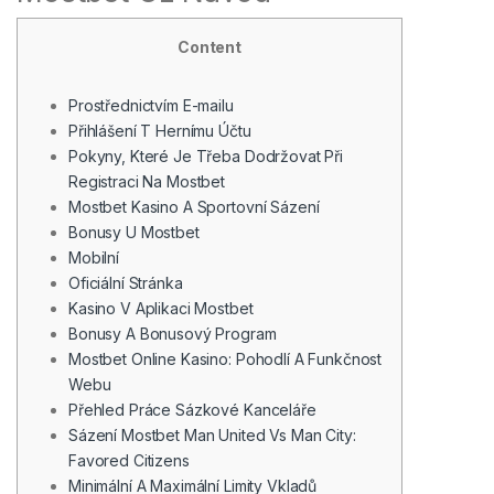
Content
Prostřednictvím E-mailu
Přihlášení T Hernímu Účtu
Pokyny, Které Je Třeba Dodržovat Při
Registraci Na Mostbet
Mostbet Kasino A Sportovní Sázení
Bonusy U Mostbet
Mobilní
Oficiální Stránka
Kasino V Aplikaci Mostbet
Bonusy A Bonusový Program
Mostbet Online Kasino: Pohodlí A Funkčnost
Webu
Přehled Práce Sázkové Kanceláře
Sázení Mostbet Man United Vs Man City:
Favored Citizens
Minimální A Maximální Limity Vkladů