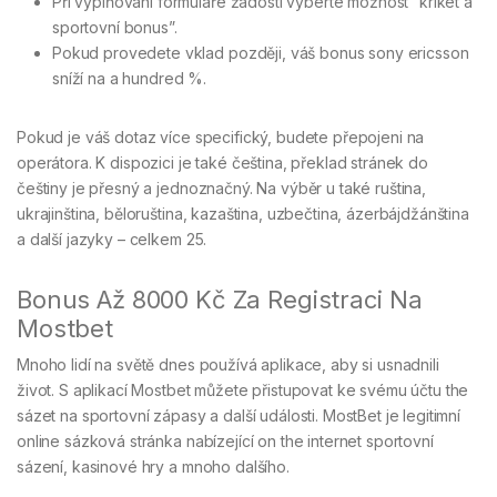
Při vyplňování formuláře žádosti vyberte možnost “kriket a
sportovní bonus”.
Pokud provedete vklad později, váš bonus sony ericsson
sníží na a hundred %.
Pokud je váš dotaz více specifický, budete přepojeni na
operátora. K dispozici je také čeština, překlad stránek do
češtiny je přesný a jednoznačný. Na výběr u také ruština,
ukrajinština, běloruština, kazaština, uzbečtina, ázerbájdžánština
a další jazyky – celkem 25.
Bonus Až 8000 Kč Za Registraci Na
Mostbet
Mnoho lidí na světě dnes používá aplikace, aby si usnadnili
život. S aplikací Mostbet můžete přistupovat ke svému účtu the
sázet na sportovní zápasy a další události. MostBet je legitimní
online sázková stránka nabízející on the internet sportovní
sázení, kasinové hry a mnoho dalšího.