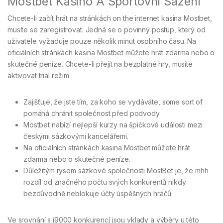
Mostbet Kasino A Sportovní Sázení
Chcete-li začít hrát na stránkách on the internet kasina Mostbet,
musíte se zaregistrovat. Jedná se o povinný postup, který od
uživatele vyžaduje pouze několik minut osobního času. Na
oficiálních stránkách kasina Mostbet můžete hrát zdarma nebo o
skutečné peníze. Chcete-li přejít na bezplatné hry, musíte
aktivovat trial režim.
Zajišťuje, že jste tím, za koho se vydáváte, some sort of
pomáhá chránit společnost před podvody.
Mostbet nabízí nejlepší kurzy na špičkové události mezi
českými sázkovými kancelářemi.
Na oficiálních stránkách kasina Mostbet můžete hrát
zdarma nebo o skutečné peníze.
Důležitým rysem sázkové společnosti MostBet je, že mhh
rozdíl od značného počtu svých konkurentů nikdy
bezdůvodně neblokuje účty úspěšných hráčů.
Ve srovnání s i9000 konkurencí jsou vklady a výběry u této