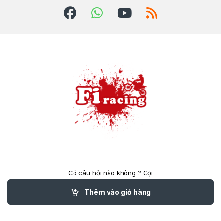
Có câu hỏi nào không ? Gọi
cho chúng tôi 24/7!
(84)824039788
Thêm vào giỏ hàng