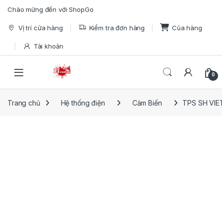
Skip to navigation
Skip to content
Chào mừng đến với ShopGo
Vị trí cửa hàng
Kiểm tra đơn hàng
Của hàng
Tài khoản
Open
0
Trang chủ
Hệ thống điện
Cảm Biến
TPS SH VIE