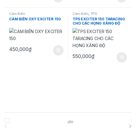
Sản phẩm này có nhiều biến thể.
Cảm Biến
Cảm Biến
,
TPS
CẢM BIẾN OXY EXCITER 150
TPS EXCITER 150 TARACING
CHO CÁC HỌNG XĂNG ĐỘ
450,000
₫
550,000
₫
Brands Carousel