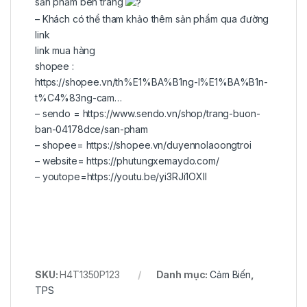
sản phẩm bên trang
– Khách có thể tham khảo thêm sản phẩm qua đường
link
link mua hàng
shopee :
https://shopee.vn/th%E1%BA%B1ng-l%E1%BA%B1n-
t%C4%83ng-cam…
– sendo =
https://www.sendo.vn/shop/trang-buon-
ban-04178dce/san-pham
– shopee=
https://shopee.vn/duyennolaoongtroi
– website=
https://phutungxemaydo.com/
– youtope=
https://youtu.be/yi3RJi1OXII
SKU:
H4T1350P123
Danh mục:
Cảm Biến
,
TPS