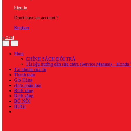
Sign in
Don't have an account ?
Register
0
0
₫
Open
Close
Shop
CHÍNH SÁCH ĐỔI TRẢ
Tài liệu hướng dẫn sửa chữa (Service Manual) – Honda
Tài khoản của tôi
Thanh toán
Giỏ Hàng
chưa phân loại
Bình xăng
Bình xăng
BỐ NỒI
BUGI