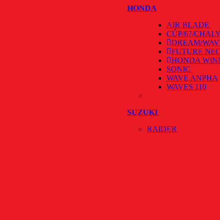
HONDA
AIR BLADE
CÚP/67/CHAL
DREAM/WAV
FUTURE NE
HONDA WIN
SONIC
WAVE ANPHA
WAVES 110
SUZUKI
RAIDER