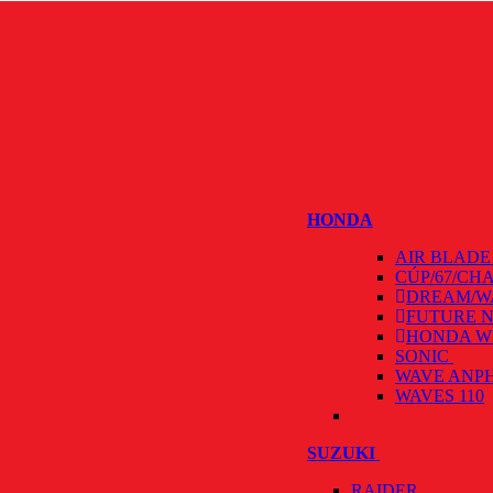
HONDA
AIR BLAD
CÚP/67/CH
DREAM/W
FUTURE 
HONDA W
SONIC
WAVE ANP
WAVES 110
SUZUKI
RAIDER