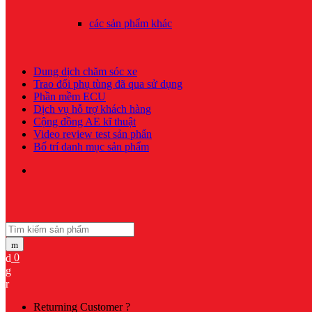
các sản phẩm khác
Dung dịch chăm sóc xe
Trao đổi phụ tùng đã qua sử dụng
Phần mềm ECU
Dịch vụ hỗ trợ khách hàng
Cộng đồng AE kĩ thuật
Video review test sản phẩn
Bố trí danh mục sản phẩm
Search for:
0
My
Account
Returning Customer ?