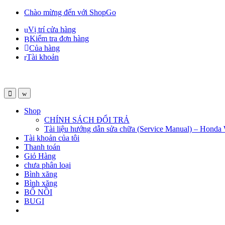
Skip
Skip
Chào mừng đến với ShopGo
to
to
Vị trí cửa hàng
navigation
content
Kiểm tra đơn hàng
Của hàng
Tài khoản
Open
Close
Shop
CHÍNH SÁCH ĐỔI TRẢ
Tài liệu hướng dẫn sửa chữa (Service Manual) – Honda
Tài khoản của tôi
Thanh toán
Giỏ Hàng
chưa phân loại
Bình xăng
Bình xăng
BỐ NỒI
BUGI