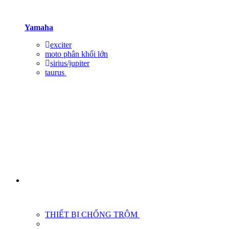
Yamaha
exciter
moto phân khối lớn
sirius/jupiter
taurus
THIẾT BỊ CHỐNG TRỘM