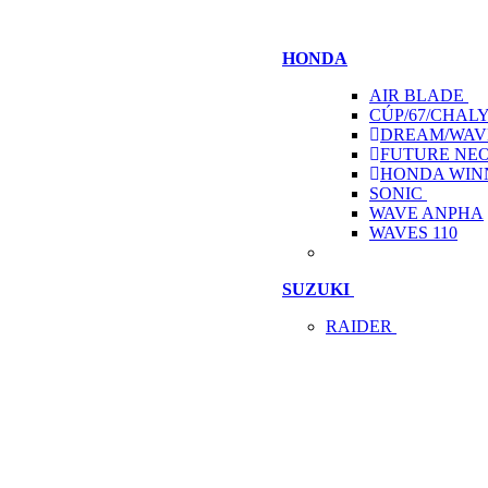
HONDA
AIR BLADE
CÚP/67/CHAL
DREAM/WAV
FUTURE NE
HONDA WIN
SONIC
WAVE ANPHA
WAVES 110
SUZUKI
RAIDER