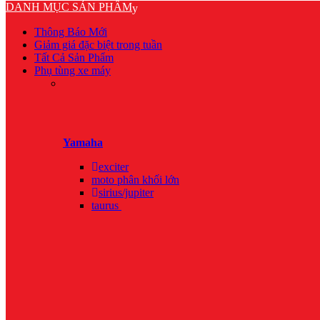
DANH MỤC SẢN PHẨM
Thông Báo Mới
Giảm giá đặc biệt trong tuần
Tất Cả Sản Phẩm
Phụ tùng xe máy
Yamaha
exciter
moto phân khối lớn
sirius/jupiter
taurus