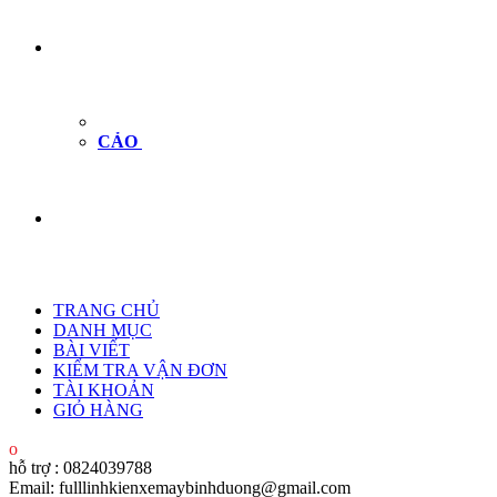
CẢO
TRANG CHỦ
DANH MỤC
BÀI VIẾT
KIỂM TRA VẬN ĐƠN
TÀI KHOẢN
GIỎ HÀNG
hỗ trợ : 0824039788
Email: fulllinhkienxemaybinhduong@gmail.com