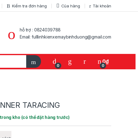
Kiểm tra đơn hàng
Của hàng
Tài khoản
hỗ trợ : 0824039788
Email: fulllinhkienxemaybinhduong@gmail.com
My Account
0
₫
0
0
INNER TARACING
trong kho (có thể đặt hàng trước)