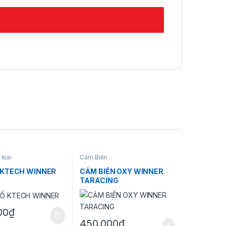
loại
Cảm Biến
 KTECH WINNER
CẢM BIẾN OXY WINNER
TARACING
00
₫
sản phẩm
450,000
₫