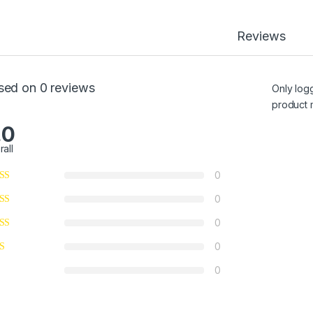
Reviews
ừ 450,000₫ đến 650,000₫
sed on 0 reviews
Only log
product 
60,000₫ đến 240,000₫
.0
rall
0
0
0
0
ừ 350,000₫ đến 430,000₫
0