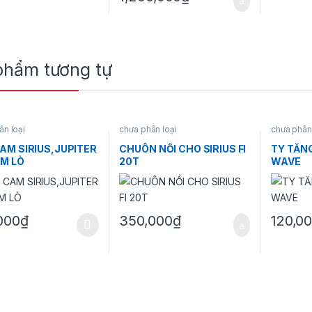
phẩm tương tự
ân loại
chưa phân loại
chưa phân 
AM SIRIUS,JUPITER
CHUÔN NỒI CHO SIRIUS FI
TY TĂN
M LÒ
20T
WAVE
000
₫
350,000
₫
120,0
ẩm này có nhiều biến thể. Các tùy chọn có thể được chọn trên trang 