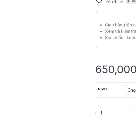
S
Yêu thích
“
Giao hàng tận n
Xem và kiểm tra
Sản phẩm thuộ
“
650,00
size
SUPPAP WINNER T