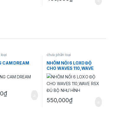
loại
chưa phân loại
G CAM DREAM
NHÔM NỒI 6 LOXO ĐỘ
CHO WAVES 110,WAVE
RSX ĐỦ BỘ NHƯ HÌNH
00
₫
sản phẩm
550,000
₫