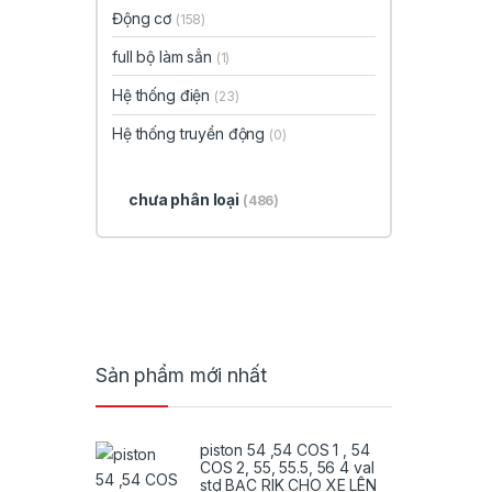
Động cơ
(158)
full bộ làm sẳn
(1)
Hệ thống điện
(23)
Hệ thống truyền động
(0)
chưa phân loại
(486)
Sản phẩm mới nhất
piston 54 ,54 COS 1 , 54
COS 2, 55, 55.5, 56 4 val
std BẠC RIK CHO XE LÊN