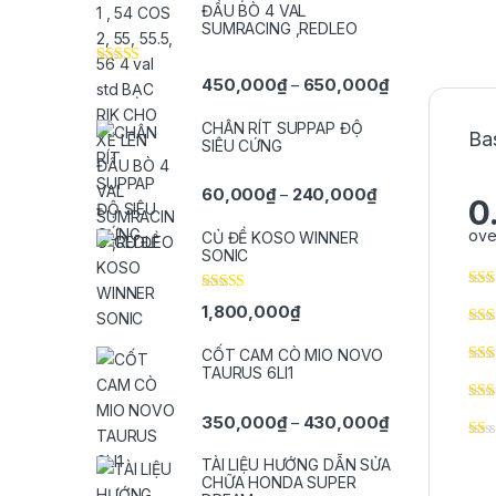
ĐẦU BÒ 4 VAL
SUMRACING ,REDLEO
Được xếp
Khoảng giá: t
450,000
₫
650,000
₫
–
hạng
5.00
5
sao
CHÂN RÍT SUPPAP ĐỘ
Ba
SIÊU CỨNG
Khoảng giá: từ 
60,000
₫
240,000
₫
–
0
ove
CỦ ĐỀ KOSO WINNER
SONIC
Được xếp
1,800,000
₫
hạng
5.00
5
sao
CỐT CAM CÒ MIO NOVO
TAURUS 6LI1
Khoảng giá: t
350,000
₫
430,000
₫
–
TÀI LIỆU HƯỚNG DẪN SỬA
CHỮA HONDA SUPER