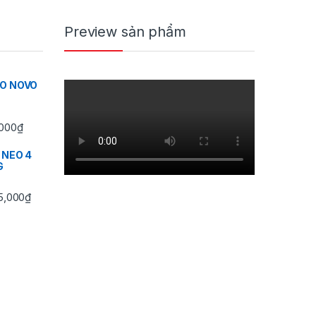
Preview sản phẩm
IO NOVO
Khoảng giá: từ 350,000₫ đến 430,000₫
000
₫
 NEO 4
G
Khoảng giá: từ 745,000₫ đến 3,495,000₫
5,000
₫