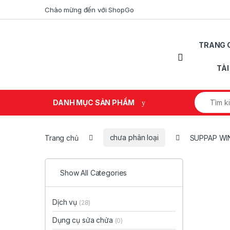
Skip to navigation
Skip to content
Chào mừng đến với ShopGo
TRANG 
Open
TÀ
Search fo
DANH MỤC SẢN PHẨM
Trang chủ
chưa phân loại
SUPPAP WI
Show All Categories
Dịch vụ
(28)
Dụng cụ sửa chửa
(0)