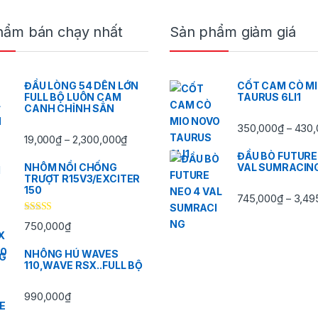
hẩm bán chạy nhất
Sản phẩm giảm giá
ĐẦU LÒNG 54 DÊN LỚN
CỐT CAM CÒ M
FULL BỘ LUÔN CAM
TAURUS 6LI1
CANH CHỈNH SẲN
350,000
₫
430,
–
,000₫ đến 2,300,000₫
Khoảng giá: từ 19,000₫ đến 2,300,000₫
19,000
₫
2,300,000
₫
–
ĐẦU BÒ FUTURE
NHÔM NỒI CHỐNG
VAL SUMRACIN
TRƯỢT R15V3/EXCITER
150
745,000
₫
3,49
–
Được xếp
750,000
₫
hạng
5.00
5
sao
NHÔNG HÚ WAVES
110,WAVE RSX..FULL BỘ
990,000
₫