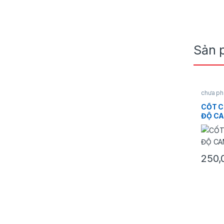
Sản 
chưa ph
CỐT C
ĐỘ CA
250,
Sản ph