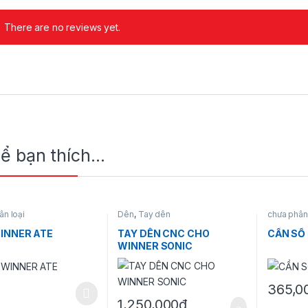
There are no reviews yet.
hể bạn thích…
ân loại
Dên
,
Tay dên
chưa phân 
INNER ATE
TAY DÊN CNC CHO
CẦN SỐ
WINNER SONIC
365,0
ẩm này có nhiều biến thể. Các tùy chọn có thể được chọn trên trang 
1,250,000
₫