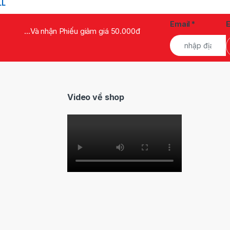
Email
*
...Và nhận Phiếu giảm giá 50.000đ
Video về shop