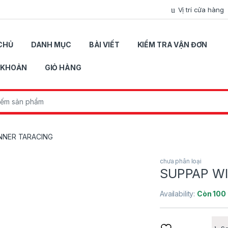
Vị trí cửa hàng
CHỦ
DANH MỤC
BÀI VIẾT
KIỂM TRA VẬN ĐƠN
I KHOẢN
GIỎ HÀNG
r:
NNER TARACING
chưa phân loại
SUPPAP W
Availability:
Còn 100 