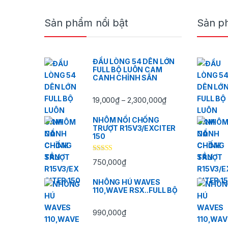
Brands Carousel
Sản phẩm nổi bật
Sản p
ĐẦU LÒNG 54 DÊN LỚN
FULL BỘ LUÔN CAM
CANH CHỈNH SẲN
Khoảng giá: từ 19
19,000
₫
2,300,000
₫
–
NHÔM NỒI CHỐNG
TRƯỢT R15V3/EXCITER
150
Được xếp
750,000
₫
hạng
5.00
5
sao
NHÔNG HÚ WAVES
110,WAVE RSX..FULL BỘ
990,000
₫