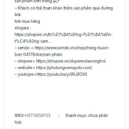
sản phẩm bên trang
– Khách có thể tham khảo thêm sản phẩm qua đường
link
link mua hàng
shopee :
https://shopee.vn/th%E1%BA%B1ng-l%E1%BA%B1n-
t%C4%83ng-cam…
– sendo =
https://www.sendo.vn/shop/trang-buon-
ban-04178dce/san-pham
– shopee=
https://shopee.vn/duyennolaoongtroi
– website=
https://phutungxemaydo.com/
– youtope=
https://youtu.be/yi3RJi1OXII
SKU:
H0T0850P23
Danh mục:
chưa phân
loại