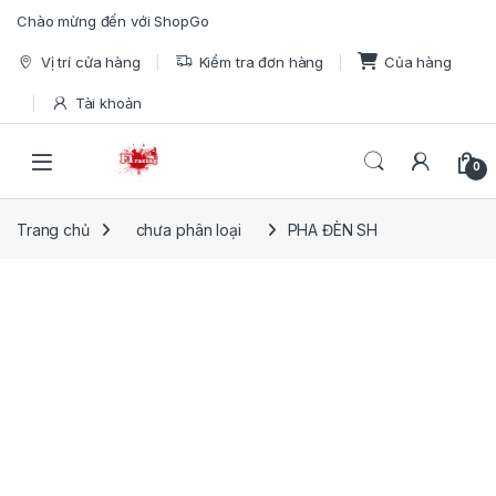
Skip to navigation
Skip to content
Chào mừng đến với ShopGo
Vị trí cửa hàng
Kiểm tra đơn hàng
Của hàng
Tài khoản
Open
0
Trang chủ
chưa phân loại
PHA ĐÈN SH