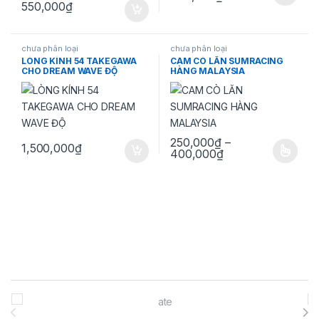
Sản phẩm này có nhiều biến thể.
550,000
₫
chưa phân loại
chưa phân loại
LÒNG KÍNH 54 TAKEGAWA
CAM CÒ LĂN SUMRACING
CHO DREAM WAVE ĐỘ
HÀNG MALAYSIA
250,000
₫
–
1,500,000
₫
Khoảng giá: từ 2
400,000
₫
Sản phẩm này có nhiều biến thể.
Brands Carousel