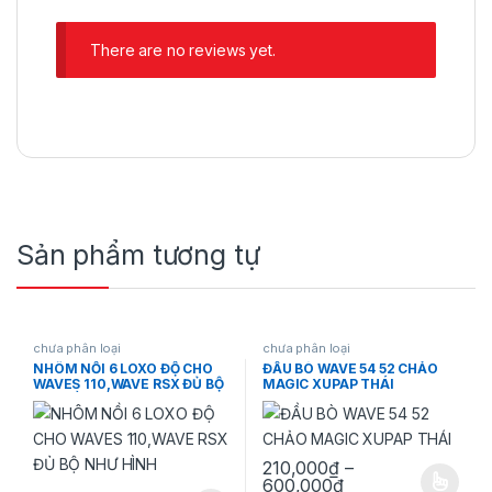
There are no reviews yet.
Sản phẩm tương tự
chưa phân loại
chưa phân loại
NHÔM NỒI 6 LOXO ĐỘ CHO
ĐẦU BÒ WAVE 54 52 CHẢO
WAVES 110,WAVE RSX ĐỦ BỘ
MAGIC XUPAP THÁI
NHƯ HÌNH
210,000
₫
–
Khoảng giá: từ 2
600,000
₫