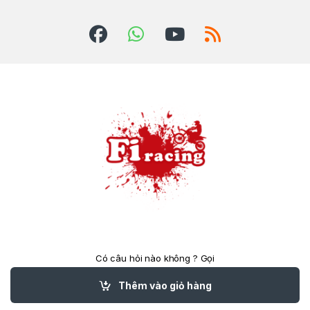
Có câu hỏi nào không ? Gọi
cho chúng tôi 24/7!
(84)824039788
Thêm vào giỏ hàng