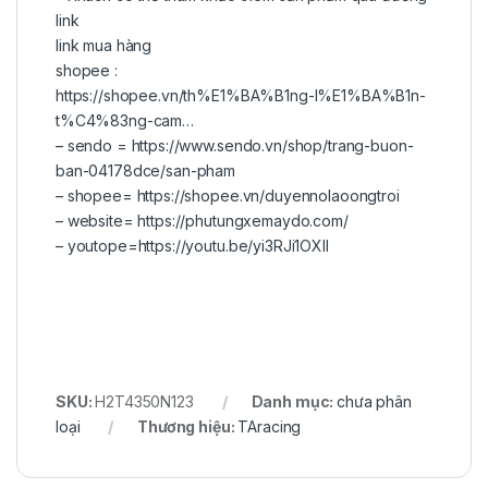
link
link mua hàng
shopee :
https://shopee.vn/th%E1%BA%B1ng-l%E1%BA%B1n-
t%C4%83ng-cam…
– sendo =
https://www.sendo.vn/shop/trang-buon-
ban-04178dce/san-pham
– shopee=
https://shopee.vn/duyennolaoongtroi
– website=
https://phutungxemaydo.com/
– youtope=
https://youtu.be/yi3RJi1OXII
SKU:
H2T4350N123
Danh mục:
chưa phân
loại
Thương hiệu:
TAracing