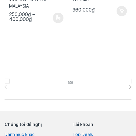
360,000
₫
250,000
₫
–
Khoảng giá: từ 250,000₫ đến 400,000₫
400,000
₫
Sản phẩm này có nhiều biến thể. Các tùy chọn có thể được chọn 
Brands Carousel
Chúng tôi đề nghị
Tài khoản
Danh mục khác
Top Deals