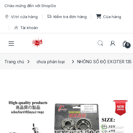
Skip to navigation
Skip to content
Chào mừng đến với ShopGo
Vị trí cửa hàng
Kiểm tra đơn hàng
Của hàng
Tài khoản
Open
0
Trang chủ
chưa phân loại
NHÔNG SỐ ĐỘ EXCITER 135 