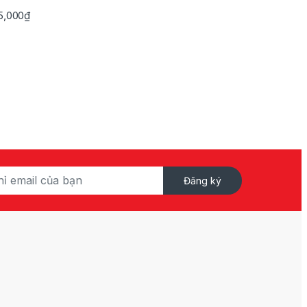
Khoảng giá: từ 745,000₫ đến 3,495,000₫
5,000
₫
Đăng ký