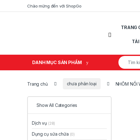
Skip to navigation
Skip to content
Chào mừng đến với ShopGo
TRANG 
Open
TÀ
Search fo
DANH MỤC SẢN PHẨM
Trang chủ
chưa phân loại
NHÔM NỒI 
Show All Categories
Dịch vụ
(28)
Dụng cụ sửa chửa
(0)