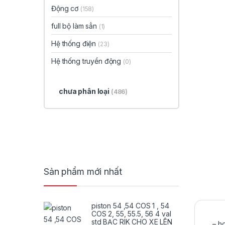
Động cơ
(158)
full bộ làm sẳn
(1)
Hệ thống điện
(23)
Hệ thống truyền động
(0)
chưa phân loại
(486)
Sản phẩm mới nhất
piston 54 ,54 COS 1 , 54
COS 2, 55, 55.5, 56 4 val
std BẠC RIK CHO XE LÊN
– ho