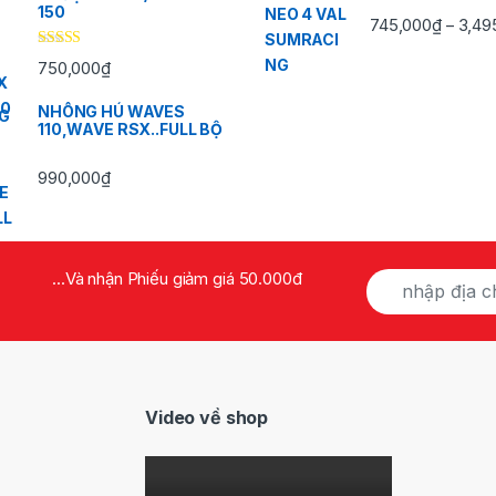
150
745,000
₫
3,49
–
Được xếp
750,000
₫
hạng
5.00
5
sao
NHÔNG HÚ WAVES
110,WAVE RSX..FULL BỘ
990,000
₫
E
...Và nhận Phiếu giảm giá 50.000đ
m
a
i
l
*
Video về shop