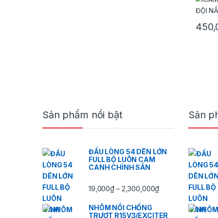
450,
Brands Carousel
Sản phẩm nổi bật
Sản p
ĐẦU LÒNG 54 DÊN LỚN
FULL BỘ LUÔN CAM
CANH CHỈNH SẲN
Khoảng giá: từ 19
19,000
₫
2,300,000
₫
–
NHÔM NỒI CHỐNG
TRƯỢT R15V3/EXCITER