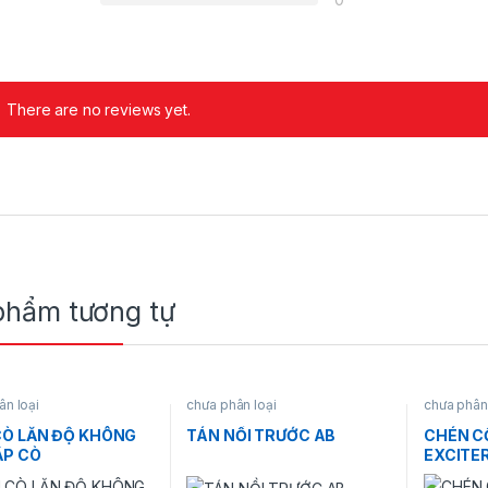
There are no reviews yet.
phẩm tương tự
ân loại
chưa phân loại
chưa phân 
Ò LĂN ĐỘ KHÔNG
TÁN NỒI TRƯỚC AB
CHÉN C
ẮP CÒ
EXCITE