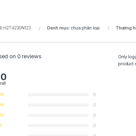
U:
H2T4230N123
Danh mục:
chưa phân loại
Thương h
sed on 0 reviews
Only log
product 
.0
rall
0
0
0
0
0