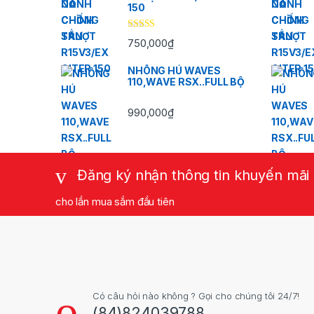
150
Được xếp
750,000
₫
hạng
5.00
5
sao
NHÔNG HÚ WAVES
110,WAVE RSX..FULL BỘ
990,000
₫
Đăng ký nhận thông tin khuyến mãi
cho lần mua sắm đầu tiên
Có câu hỏi nào không ? Gọi cho chúng tôi 24/7!
(84)824039788