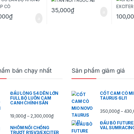
35,000
₫
000
₫
100,0
hẩm bán chạy nhất
Sản phẩm giảm giá
ĐẦU LÒNG 54 DÊN LỚN
CỐT CAM CÒ M
FULL BỘ LUÔN CAM
TAURUS 6LI1
CANH CHỈNH SẲN
350,000
₫
430,
–
,000₫ đến 2,300,000₫
Khoảng giá: từ 19,000₫ đến 2,300,000₫
19,000
₫
2,300,000
₫
–
ĐẦU BÒ FUTURE
NHÔM NỒI CHỐNG
VAL SUMRACIN
TRƯỢT R15V3/EXCITER