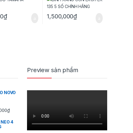
00
₫
1,500,000
₫
Preview sản phẩm
IO NOVO
Khoảng giá: từ 350,000₫ đến 430,000₫
000
₫
 NEO 4
G