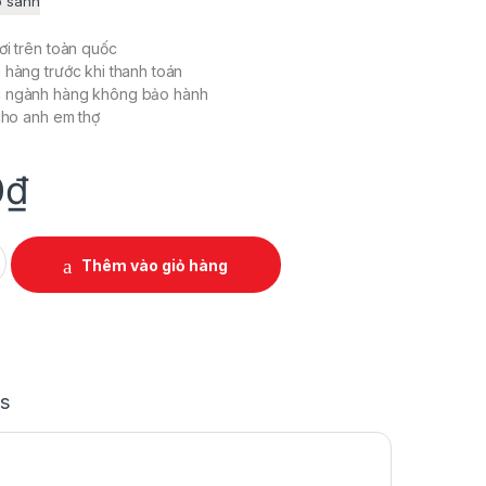
o sánh
ơi trên toàn quốc
 hàng trước khi thanh toán
c ngành hàng không bảo hành
 cho anh em thợ
0
₫
150 5 CHÂN ATE quantity
Thêm vào giỏ hàng
s