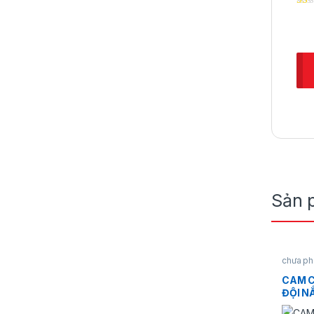
Sản 
chưa ph
CAM C
ĐỘI N