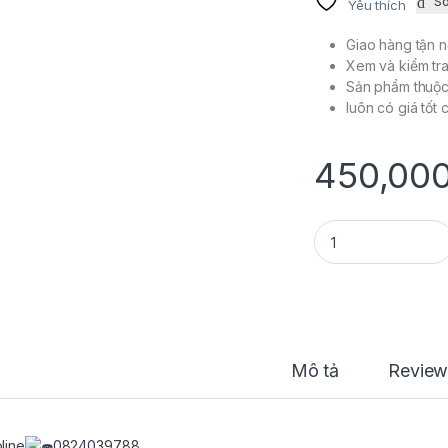
S
Yêu thích
Giao hàng tận n
Xem và kiểm tra
Sản phẩm thuộ
luôn có giá tốt
450,00
NHÔM NỒI WINNER 
Mô tả
Review
line
0824039788