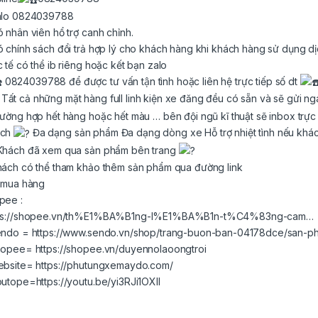
alo 0824039788
ó nhân viên hổ trợ canh chỉnh.
ó chính sách đổi trả hợp lý cho khách hàng khi khách hàng sử dụng d
ừ 450,000₫ đến 650,000₫
c tế có thể ib riêng hoặc kết bạn zalo
0824039788 để được tư vấn tận tình hoặc liên hệ trực tiếp số dt
Tất cả những mặt hàng full linh kiện xe đăng đều có sẵn và sẽ gửi ng
rường hợp hết hàng hoặc hết màu … bên đội ngũ kĩ thuật sẽ inbox trực
60,000₫ đến 240,000₫
ách
Đa dạng sản phẩm Đa dạng dòng xe Hỗ trợ nhiệt tình nếu khá
Khách đã xem qua sản phẩm bên trang
hách có thể tham khảo thêm sản phẩm qua đường link
k mua hàng
pee :
ps://shopee.vn/th%E1%BA%B1ng-l%E1%BA%B1n-t%C4%83ng-cam…
endo =
https://www.sendo.vn/shop/trang-buon-ban-04178dce/san-p
hopee=
https://shopee.vn/duyennolaoongtroi
ebsite=
https://phutungxemaydo.com/
ừ 350,000₫ đến 430,000₫
outope=
https://youtu.be/yi3RJi1OXII