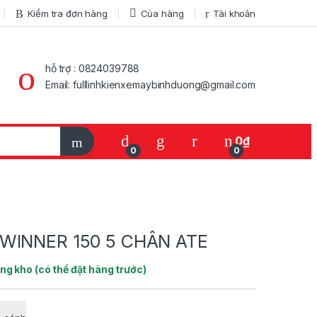
Kiểm tra đơn hàng
Của hàng
Tài khoản
hỗ trợ : 0824039788
Email: fulllinhkienxemaybinhduong@gmail.com
My Account
0
₫
0
0
WINNER 150 5 CHÂN ATE
ong kho (có thể đặt hàng trước)