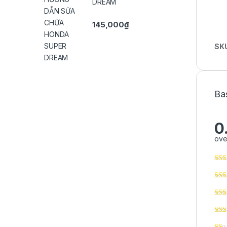
DREAM
145,000
₫
SK
Ba
0
ove