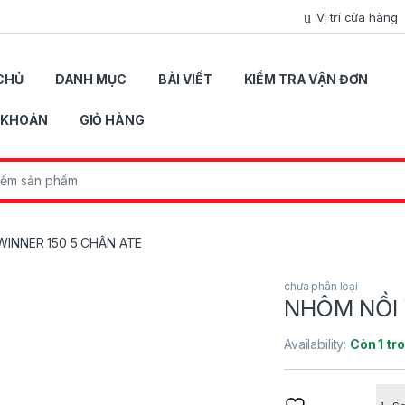
Vị trí cửa hàng
CHỦ
DANH MỤC
BÀI VIẾT
KIỂM TRA VẬN ĐƠN
I KHOẢN
GIỎ HÀNG
r:
WINNER 150 5 CHÂN ATE
chưa phân loại
NHÔM NỒI 
Availability:
Còn 1 tr