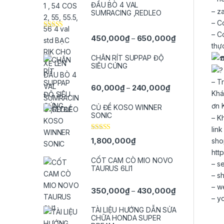
ĐẦU BÒ 4 VAL
– z
SUMRACING ,REDLEO
– C
– C
Được xếp
Khoảng giá: t
450,000
₫
650,000
₫
–
hạng
5.00
5
thự
sao
CHÂN RÍT SUPPAP ĐỘ
SIÊU CỨNG
– T
Khoảng giá: từ 
60,000
₫
240,000
₫
–
Kh
ơn 
CỦ ĐỀ KOSO WINNER
SONIC
– K
lin
Được xếp
1,800,000
₫
sho
hạng
5.00
5
sao
htt
CỐT CAM CÒ MIO NOVO
– s
TAURUS 6LI1
– s
– w
Khoảng giá: t
350,000
₫
430,000
₫
–
– y
TÀI LIỆU HƯỚNG DẪN SỬA
CHỮA HONDA SUPER