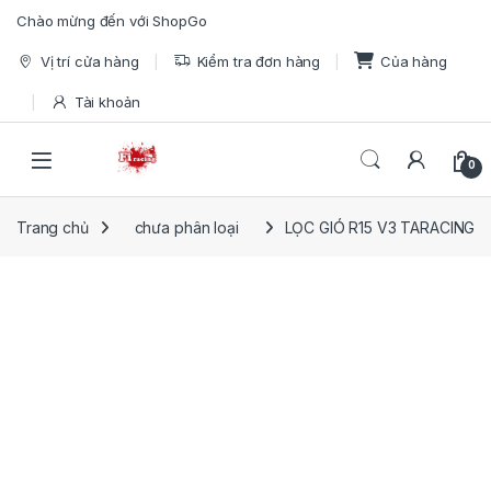
Skip to navigation
Skip to content
Chào mừng đến với ShopGo
Vị trí cửa hàng
Kiểm tra đơn hàng
Của hàng
Tài khoản
Open
0
Trang chủ
chưa phân loại
LỌC GIÓ R15 V3 TARACING