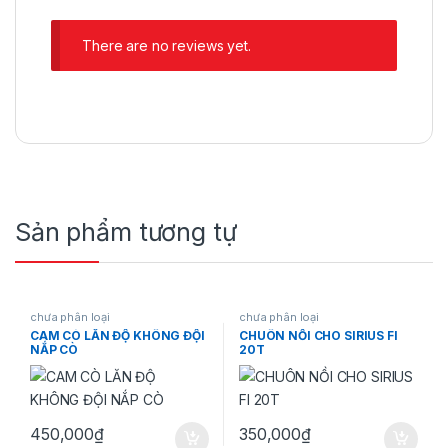
There are no reviews yet.
Sản phẩm tương tự
chưa phân loại
chưa phân loại
CAM CÒ LĂN ĐỘ KHÔNG ĐỘI
CHUÔN NỒI CHO SIRIUS FI
NẮP CÒ
20T
450,000
₫
350,000
₫