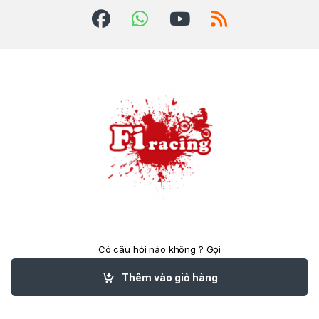
Có câu hỏi nào không ? Gọi
cho chúng tôi 24/7!
(84)824039788
Thêm vào giỏ hàng