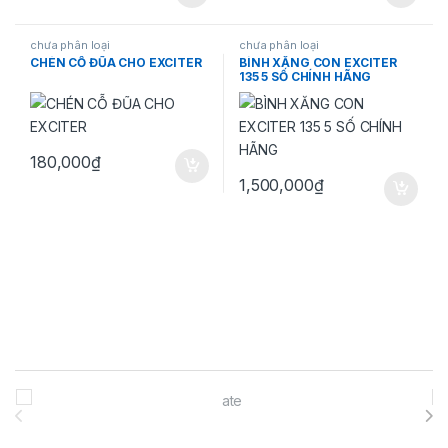
chưa phân loại
chưa phân loại
CHÉN CỖ ĐŨA CHO EXCITER
BÌNH XĂNG CON EXCITER
135 5 SỐ CHÍNH HÃNG
180,000
₫
1,500,000
₫
Brands Carousel