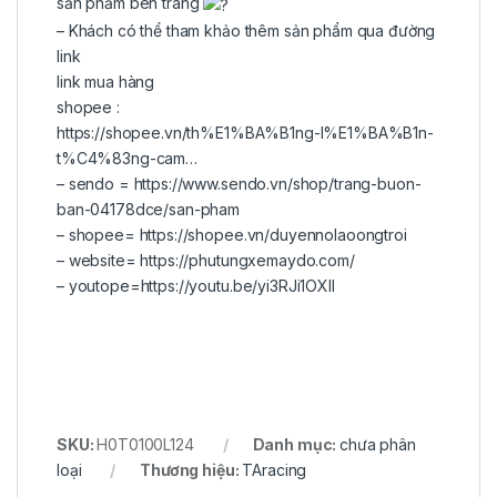
sản phẩm bên trang
– Khách có thể tham khảo thêm sản phẩm qua đường
link
link mua hàng
shopee :
https://shopee.vn/th%E1%BA%B1ng-l%E1%BA%B1n-
t%C4%83ng-cam…
– sendo =
https://www.sendo.vn/shop/trang-buon-
ban-04178dce/san-pham
– shopee=
https://shopee.vn/duyennolaoongtroi
– website=
https://phutungxemaydo.com/
– youtope=
https://youtu.be/yi3RJi1OXII
SKU:
H0T0100L124
Danh mục:
chưa phân
loại
Thương hiệu:
TAracing