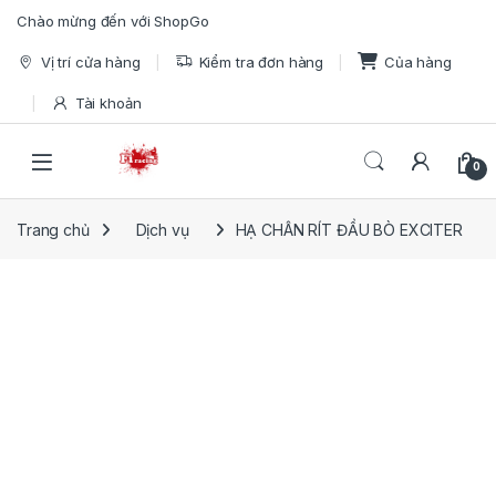
Skip to navigation
Skip to content
Chào mừng đến với ShopGo
Vị trí cửa hàng
Kiểm tra đơn hàng
Của hàng
Tài khoản
Open
0
Trang chủ
Dịch vụ
HẠ CHÂN RÍT ĐẦU BÒ EXCITER