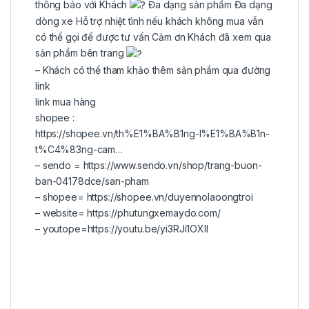
thông báo với Khách
Đa dạng sản phẩm Đa dạng
dòng xe Hỗ trợ nhiệt tình nếu khách không mua vẫn
có thể gọi để được tư vấn Cảm ơn Khách đã xem qua
sản phẩm bên trang
– Khách có thể tham khảo thêm sản phẩm qua đường
link
link mua hàng
shopee :
https://shopee.vn/th%E1%BA%B1ng-l%E1%BA%B1n-
t%C4%83ng-cam…
– sendo =
https://www.sendo.vn/shop/trang-buon-
ban-04178dce/san-pham
– shopee=
https://shopee.vn/duyennolaoongtroi
– website=
https://phutungxemaydo.com/
– youtope=
https://youtu.be/yi3RJi1OXII