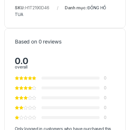
SKU:
H1T2190D46
Danh mục:
ĐỒNG HỒ
TUA
Based on 0 reviews
0.0
overall
0
0
0
0
0
Only logged in customers who have purchased this