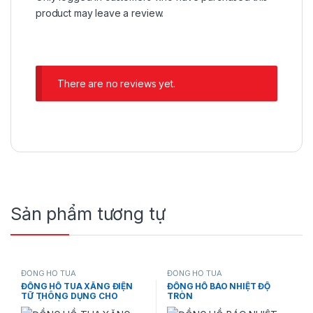
product may leave a review.
There are no reviews yet.
Sản phẩm tương tự
ĐỒNG HỒ TUA
ĐỒNG HỒ TUA
ĐỒNG HỒ TUA XĂNG ĐIỆN
ĐỒNG HỒ BÁO NHIỆT ĐỘ
TỮ THÔNG DỤNG CHO
TRÒN
NHIỀU DÒNG XE