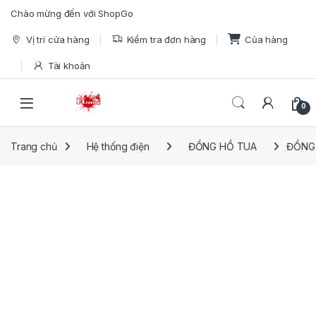
Skip to navigation
Skip to content
Chào mừng đến với ShopGo
Vị trí cửa hàng
Kiểm tra đơn hàng
Của hàng
Tài khoản
Open
0
Trang chủ
Hệ thống điện
ĐỒNG HỒ TUA
ĐỒNG 