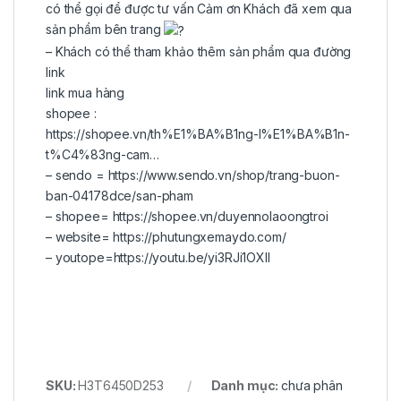
có thể gọi để được tư vấn Cảm ơn Khách đã xem qua
sản phẩm bên trang
– Khách có thể tham khảo thêm sản phẩm qua đường
link
link mua hàng
shopee :
https://shopee.vn/th%E1%BA%B1ng-l%E1%BA%B1n-
t%C4%83ng-cam…
– sendo =
https://www.sendo.vn/shop/trang-buon-
ban-04178dce/san-pham
– shopee=
https://shopee.vn/duyennolaoongtroi
– website=
https://phutungxemaydo.com/
– youtope=
https://youtu.be/yi3RJi1OXII
SKU:
H3T6450D253
Danh mục:
chưa phân