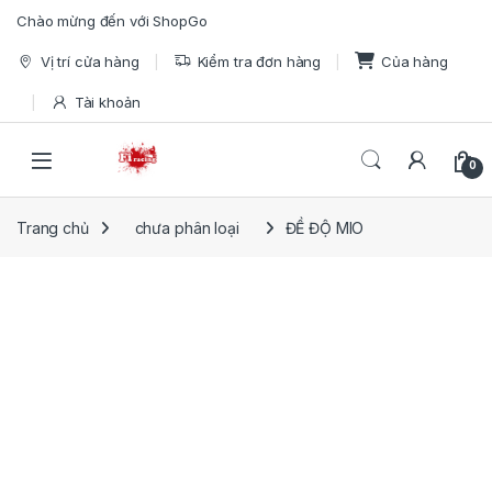
Skip to navigation
Skip to content
Chào mừng đến với ShopGo
Vị trí cửa hàng
Kiểm tra đơn hàng
Của hàng
Tài khoản
Open
0
Trang chủ
chưa phân loại
ĐỀ ĐỘ MIO