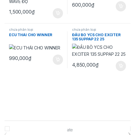
600,000
₫
1,500,000
₫
chưa phân loại
chưa phân loại
ECU THÁI CHO WINNER
ĐẦU BÒ YCS CHO EXCITER
135 SUPPAP 22 25
990,000
₫
4,850,000
₫
Brands Carousel