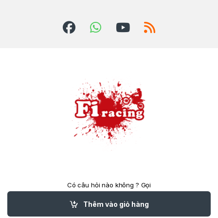
Có câu hỏi nào không ? Gọi
cho chúng tôi 24/7!
(84)824039788
Thêm vào giỏ hàng