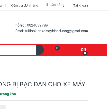
Của hàng
ng
Kiểm tra đơn hàng
Tài khoản
hỗ trợ : 0824039788
Email: fulllinhkienxemaybinhduong@gmail.com
0
0
₫
0
My Account
NG BỊ BẠC ĐẠN CHO XE MÁY
trong kho