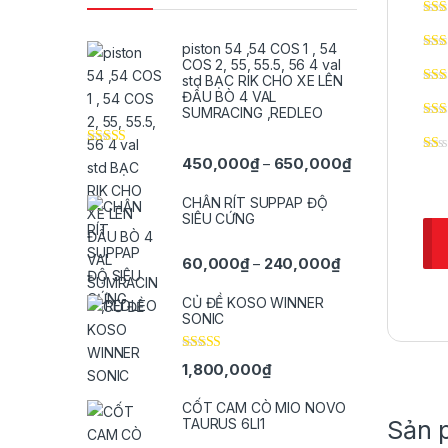
piston 54 ,54 COS 1 , 54
COS 2, 55, 55.5, 56 4 val
std BẠC RIK CHO XE LÊN
ĐẦU BÒ 4 VAL
SUMRACING ,REDLEO
Được xếp
Khoảng giá: t
450,000
₫
650,000
₫
–
hạng
5.00
5
sao
CHÂN RÍT SUPPAP ĐỘ
SIÊU CỨNG
Khoảng giá: từ 
60,000
₫
240,000
₫
–
CỦ ĐỀ KOSO WINNER
SONIC
Được xếp
1,800,000
₫
hạng
5.00
5
sao
CỐT CAM CÒ MIO NOVO
Sản 
TAURUS 6LI1