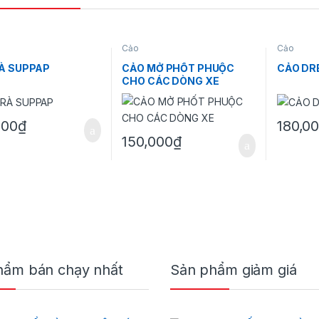
ừ 350,000₫ đến 430,000₫
Cảo
Cảo
À SUPPAP
CẢO MỞ PHỐT PHUỘC
CẢO DR
CHO CÁC DÒNG XE
000
₫
180,0
150,000
₫
hẩm bán chạy nhất
Sản phẩm giảm giá