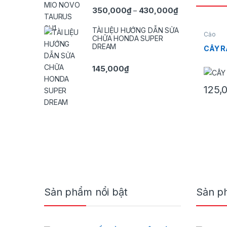
Khoảng giá: t
350,000
₫
430,000
₫
–
TÀI LIỆU HƯỚNG DẪN SỬA
Cảo
CHỮA HONDA SUPER
DREAM
CÂY R
145,000
₫
125,
Brands Carousel
Sản phẩm nổi bật
Sản p