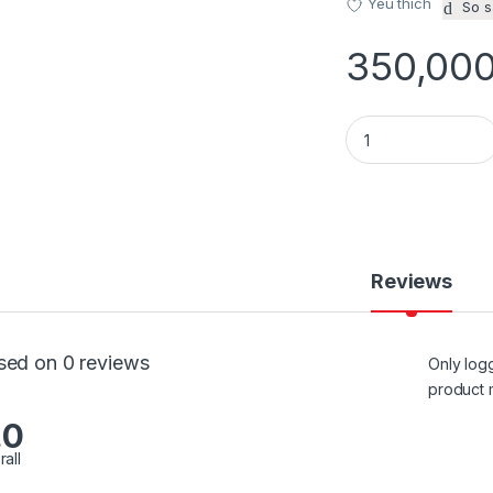
Yêu thích
So 
350,00
CẢO MỞ VÒNG BỊ B
Reviews
sed on 0 reviews
Only log
product 
.0
rall