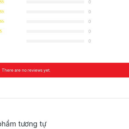
0
0
0
0
0
ừ 450,000₫ đến 650,000₫
There are no reviews yet.
60,000₫ đến 240,000₫
phẩm tương tự