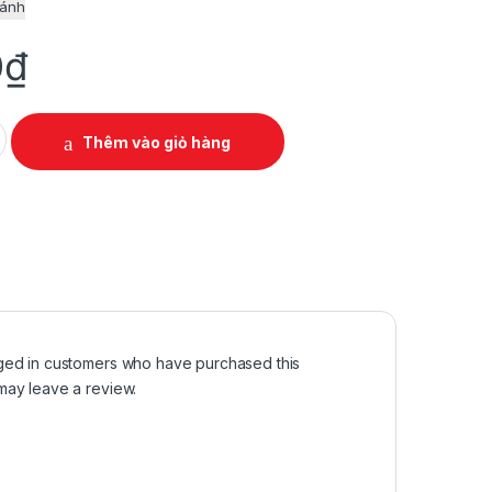
sánh
0
₫
ẠC ĐẠN CHO XE MÁY quantity
Thêm vào giỏ hàng
ged in customers who have purchased this
may leave a review.