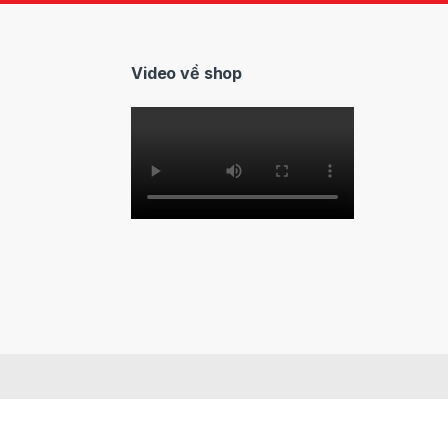
i
l
*
Video về shop