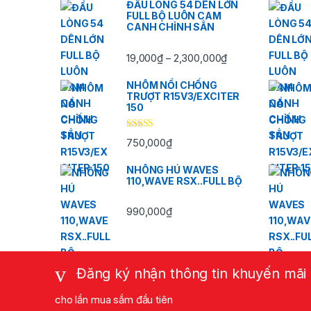
ĐẦU LÒNG 54 DÊN LỚN
FULL BỘ LUÔN CAM
CANH CHỈNH SẲN
Khoảng giá: từ 19
19,000
₫
2,300,000
₫
–
NHÔM NỒI CHỐNG
TRƯỢT R15V3/EXCITER
150
Được xếp
750,000
₫
hạng
5.00
5
sao
NHÔNG HÚ WAVES
110,WAVE RSX..FULL BỘ
990,000
₫
Đăng ký nhận thông tin khuyến mãi
cho lần mua sắm đầu tiên