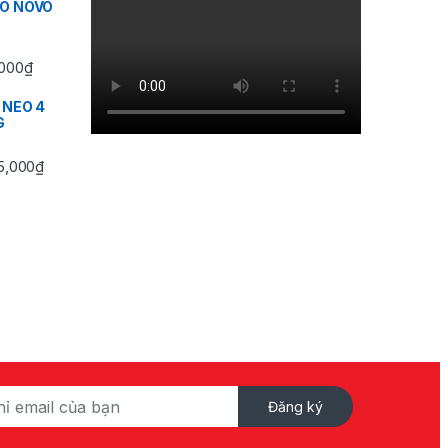
IO NOVO
Khoảng giá: từ 350,000₫ đến 430,000₫
000
₫
 NEO 4
G
Khoảng giá: từ 745,000₫ đến 3,495,000₫
5,000
₫
Đăng ký