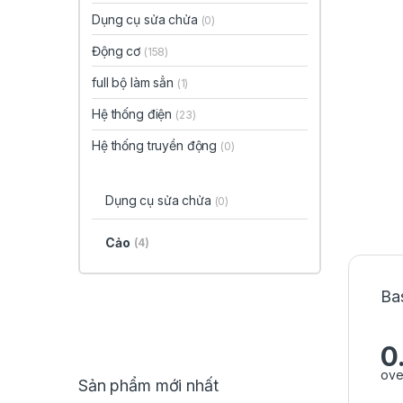
Dụng cụ sửa chửa
(0)
Động cơ
(158)
full bộ làm sẳn
(1)
Hệ thống điện
(23)
Hệ thống truyền động
(0)
Dụng cụ sửa chửa
(0)
Cảo
(4)
Ba
0
ove
Sản phẩm mới nhất