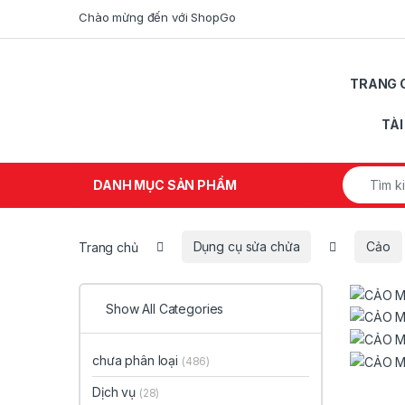
Skip to navigation
Skip to content
Chào mừng đến với ShopGo
TRANG 
Open
TÀ
Search fo
DANH MỤC SẢN PHẨM
Trang chủ
Dụng cụ sửa chửa
Cảo
Show All Categories
chưa phân loại
(486)
Dịch vụ
(28)