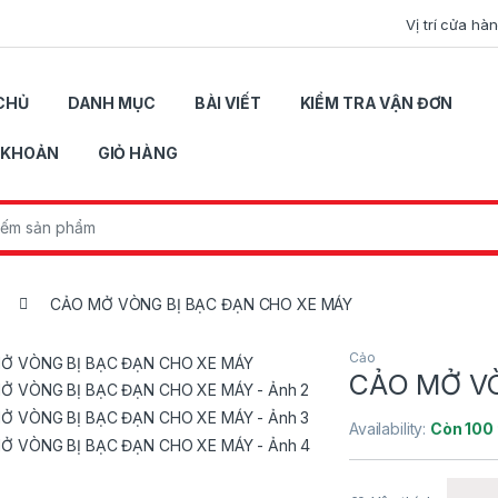
Vị trí cửa hà
CHỦ
DANH MỤC
BÀI VIẾT
KIỂM TRA VẬN ĐƠN
I KHOẢN
GIỎ HÀNG
r:
CẢO MỞ VÒNG BỊ BẠC ĐẠN CHO XE MÁY
Cảo
CẢO MỞ VÒ
Availability:
Còn 100 