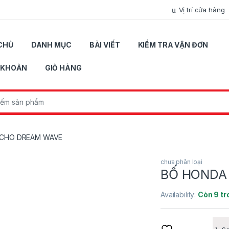
Vị trí cửa hàng
CHỦ
DANH MỤC
BÀI VIẾT
KIỂM TRA VẬN ĐƠN
I KHOẢN
GIỎ HÀNG
r:
 CHO DREAM WAVE
chưa phân loại
BỐ HONDA
Availability:
Còn 9 tr