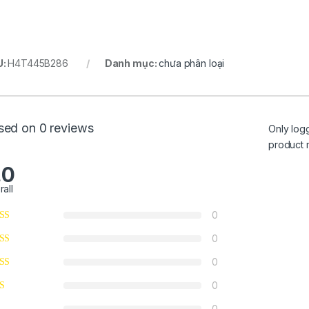
U:
H4T445B286
Danh mục:
chưa phân loại
sed on 0 reviews
Only log
product 
.0
rall
0
0
0
0
0