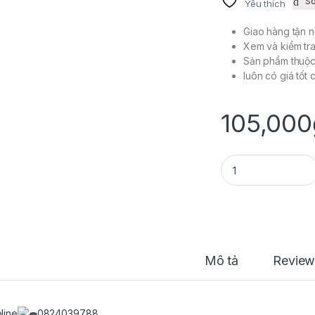
S
Yêu thích
Giao hàng tận n
Xem và kiểm tra
Sản phẩm thuộ
luôn có giá tốt
105,000
BỐ HONDA CHO DR
Mô tả
Review
line
0824039788