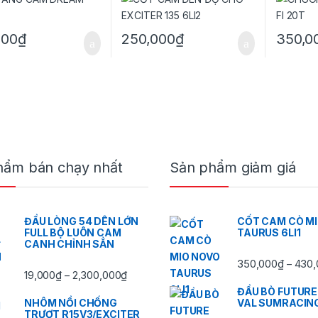
000
₫
250,000
₫
350,0
hẩm bán chạy nhất
Sản phẩm giảm giá
ĐẦU LÒNG 54 DÊN LỚN
CỐT CAM CÒ M
FULL BỘ LUÔN CAM
TAURUS 6LI1
CANH CHỈNH SẲN
350,000
₫
430,
–
,000₫ đến 2,300,000₫
Khoảng giá: từ 19,000₫ đến 2,300,000₫
19,000
₫
2,300,000
₫
–
ĐẦU BÒ FUTURE
NHÔM NỒI CHỐNG
VAL SUMRACIN
TRƯỢT R15V3/EXCITER