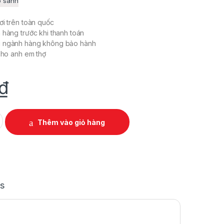
o sánh
ơi trên toàn quốc
 hàng trước khi thanh toán
c ngành hàng không bảo hành
 cho anh em thợ
₫
EAM WAVE quantity
Thêm vào giỏ hàng
s