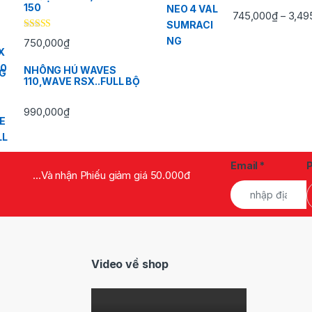
150
745,000
₫
3,49
–
Được xếp
750,000
₫
hạng
5.00
5
sao
NHÔNG HÚ WAVES
110,WAVE RSX..FULL BỘ
990,000
₫
Email
*
...Và nhận Phiếu giảm giá 50.000đ
Video về shop