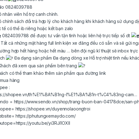
alo 0824039788
ó nhân viên hổ trợ canh chỉnh.
ó chính sách đổi trả hợp lý cho khách hàng khi khách hàng sử dụng d
ừ 450,000₫ đến 650,000₫
c tế có thể ib riêng hoặc kết bạn zalo
0824039788 để được tư vấn tận tình hoặc liên hệ trực tiếp số dt
Tất cả những mặt hàng full linh kiện xe đăng đều có sẵn và sẽ gửi ng
rường hợp hết hàng hoặc hết màu … bên đội ngũ kĩ thuật sẽ inbox trực
60,000₫ đến 240,000₫
ách
Đa dạng sản phẩm Đa dạng dòng xe Hỗ trợ nhiệt tình nếu khá
Khách đã xem qua sản phẩm bên trang
hách có thể tham khảo thêm sản phẩm qua đường link
k mua hàng
pee :
ps://shopee.vn/th%E1%BA%B1ng-l%E1%BA%B1n-t%C4%83ng-cam…
endo =
https://www.sendo.vn/shop/trang-buon-ban-04178dce/san-p
hopee=
https://shopee.vn/duyennolaoongtroi
ebsite=
https://phutungxemaydo.com/
ừ 350,000₫ đến 430,000₫
outope=
https://youtu.be/yi3RJi1OXII