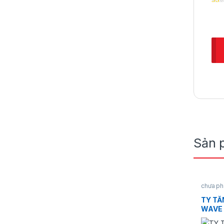
Sản 
chưa ph
TY T
WAVE