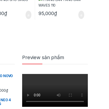
00
₫
95,000
₫
Preview sản phẩm
IO NOVO
Khoảng giá: từ 350,000₫ đến 430,000₫
000
₫
 NEO 4
G