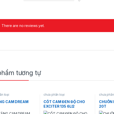
There are no reviews yet.
phẩm tương tự
ân loại
chưa phân loại
chưa phân 
ĂNG CAM DREAM
CỐT CAM ĐEN ĐỘ CHO
CHUÔN N
EXCITER 135 6LI2
20T