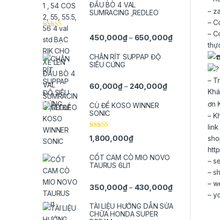
ĐẦU BÒ 4 VAL
– z
SUMRACING ,REDLEO
– C
– C
Được xếp
Khoảng giá: t
450,000
₫
650,000
₫
–
hạng
5.00
5
thự
sao
CHÂN RÍT SUPPAP ĐỘ
SIÊU CỨNG
– T
Khoảng giá: từ 
60,000
₫
240,000
₫
–
Kh
ơn 
CỦ ĐỀ KOSO WINNER
SONIC
– K
lin
Được xếp
1,800,000
₫
sho
hạng
5.00
5
sao
htt
CỐT CAM CÒ MIO NOVO
– s
TAURUS 6LI1
– s
– w
Khoảng giá: t
350,000
₫
430,000
₫
–
– y
TÀI LIỆU HƯỚNG DẪN SỬA
CHỮA HONDA SUPER