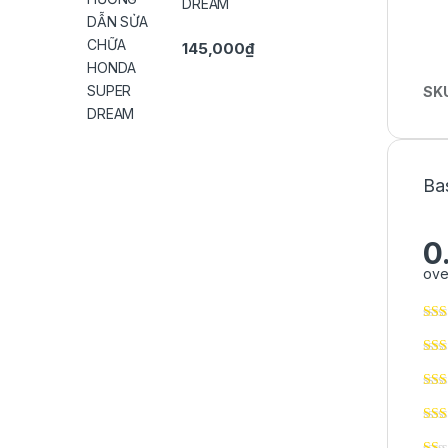
DREAM
145,000
₫
SK
Ba
0
ove