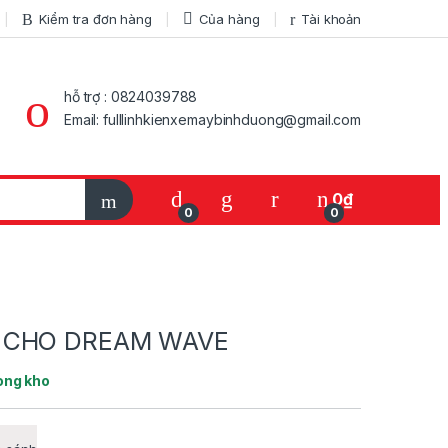
Kiểm tra đơn hàng
Của hàng
Tài khoản
hỗ trợ : 0824039788
Email: fulllinhkienxemaybinhduong@gmail.com
My Account
0
₫
0
0
 CHO DREAM WAVE
ong kho