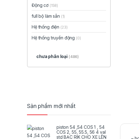
Động cơ
(158)
full bộ làm sẳn
(1)
Hệ thống điện
(23)
Hệ thống truyền động
(0)
chưa phân loại
(486)
Sản phẩm mới nhất
piston 54 ,54 COS 1 , 54
COS 2, 55, 55.5, 56 4 val
std BẠC RIK CHO XE LÊN
– ho