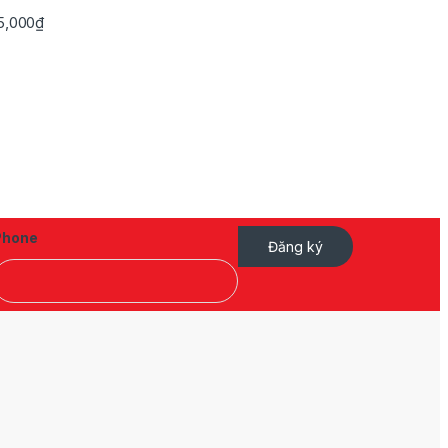
Khoảng giá: từ 745,000₫ đến 3,495,000₫
5,000
₫
Phone
Đăng ký