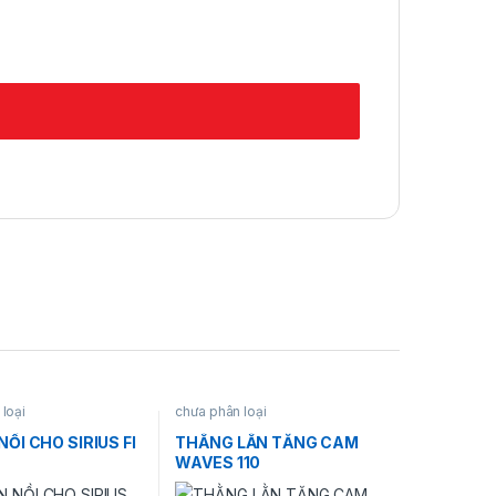
loại
chưa phân loại
ỒI CHO SIRIUS FI
THẰNG LẰN TĂNG CAM
WAVES 110