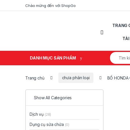
Skip to navigation
Skip to content
Chào mừng đến với ShopGo
TRANG 
Open
TÀ
Search fo
DANH MỤC SẢN PHẨM
Trang chủ
chưa phân loại
BỐ HONDA
Show All Categories
Dịch vụ
(28)
Dụng cụ sửa chửa
(0)