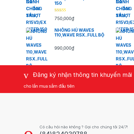
150
Được xếp
750,000
₫
hạng
5.00
5
sao
NHÔNG HÚ WAVES
110,WAVE RSX..FULL BỘ
990,000
₫
Đăng ký nhận thông tin khuyến mãi
cho lần mua sắm đầu tiên
Có câu hỏi nào không ? Gọi cho chúng tôi 24/7!