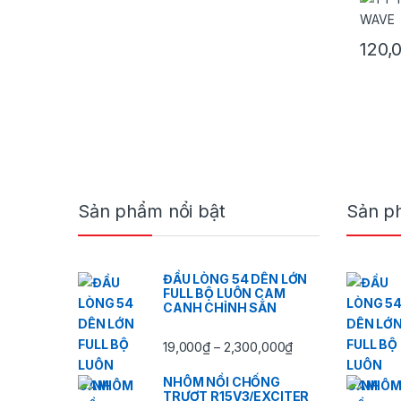
120,
Brands Carousel
Sản phẩm nổi bật
Sản p
ĐẦU LÒNG 54 DÊN LỚN
FULL BỘ LUÔN CAM
CANH CHỈNH SẲN
Khoảng giá: từ 19
19,000
₫
2,300,000
₫
–
NHÔM NỒI CHỐNG
TRƯỢT R15V3/EXCITER