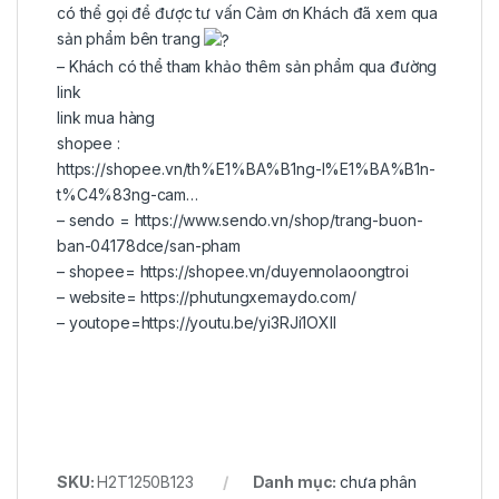
có thể gọi để được tư vấn Cảm ơn Khách đã xem qua
sản phẩm bên trang
– Khách có thể tham khảo thêm sản phẩm qua đường
link
link mua hàng
shopee :
https://shopee.vn/th%E1%BA%B1ng-l%E1%BA%B1n-
t%C4%83ng-cam…
– sendo =
https://www.sendo.vn/shop/trang-buon-
ban-04178dce/san-pham
– shopee=
https://shopee.vn/duyennolaoongtroi
– website=
https://phutungxemaydo.com/
– youtope=
https://youtu.be/yi3RJi1OXII
SKU:
H2T1250B123
Danh mục:
chưa phân