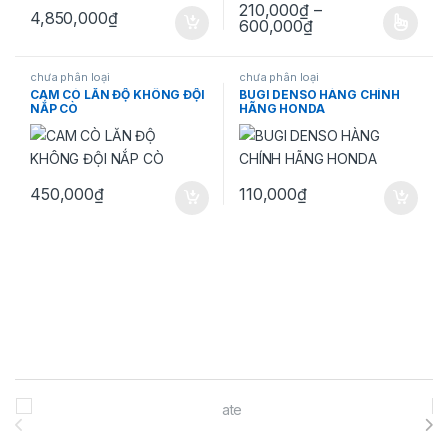
210,000
₫
–
4,850,000
₫
Khoảng giá: từ 2
600,000
₫
Sản phẩm này có nhiều biến thể.
chưa phân loại
chưa phân loại
CAM CÒ LĂN ĐỘ KHÔNG ĐỘI
BUGI DENSO HÀNG CHÍNH
NẮP CÒ
HÃNG HONDA
450,000
₫
110,000
₫
Brands Carousel