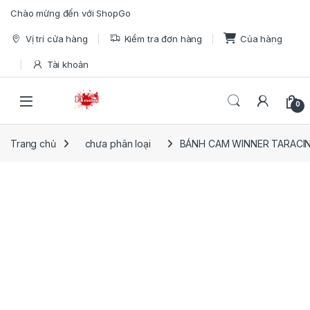
Skip to navigation
Skip to content
Chào mừng đến với ShopGo
Vị trí cửa hàng
Kiểm tra đơn hàng
Của hàng
Tài khoản
Open
0
Trang chủ
chưa phân loại
BÁNH CAM WINNER TARACI