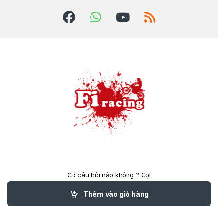
Có câu hỏi nào không ? Gọi
cho chúng tôi 24/7!
(84)824039788
Thêm vào giỏ hàng