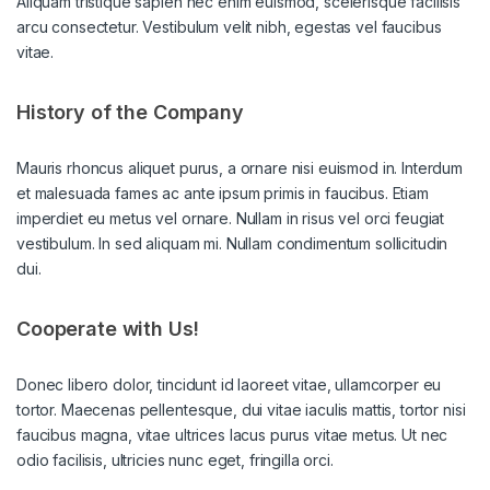
Aliquam tristique sapien nec enim euismod, scelerisque facilisis
arcu consectetur. Vestibulum velit nibh, egestas vel faucibus
vitae.
History of the Company
Mauris rhoncus aliquet purus, a ornare nisi euismod in. Interdum
et malesuada fames ac ante ipsum primis in faucibus. Etiam
imperdiet eu metus vel ornare. Nullam in risus vel orci feugiat
vestibulum. In sed aliquam mi. Nullam condimentum sollicitudin
dui.
Cooperate with Us!
Donec libero dolor, tincidunt id laoreet vitae, ullamcorper eu
tortor. Maecenas pellentesque, dui vitae iaculis mattis, tortor nisi
faucibus magna, vitae ultrices lacus purus vitae metus. Ut nec
odio facilisis, ultricies nunc eget, fringilla orci.