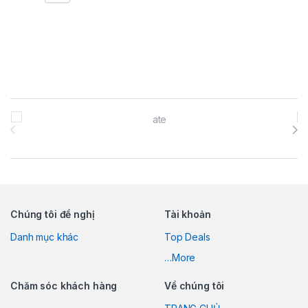
Brands Carousel
Chúng tôi đề nghị
Tài khoản
Danh mục khác
Top Deals
…More
Chăm sóc khách hàng
Về chúng tôi