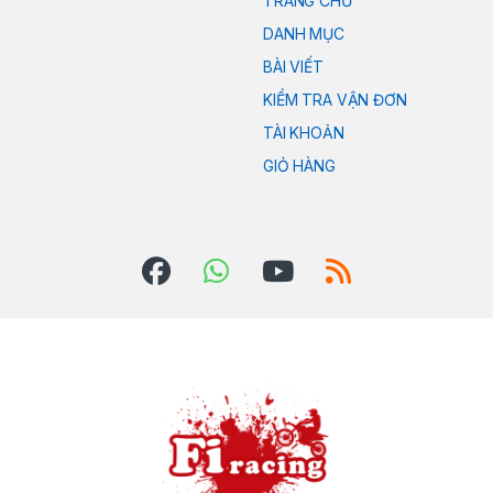
TRANG CHỦ
DANH MỤC
BÀI VIẾT
KIỂM TRA VẬN ĐƠN
TÀI KHOẢN
GIỎ HÀNG